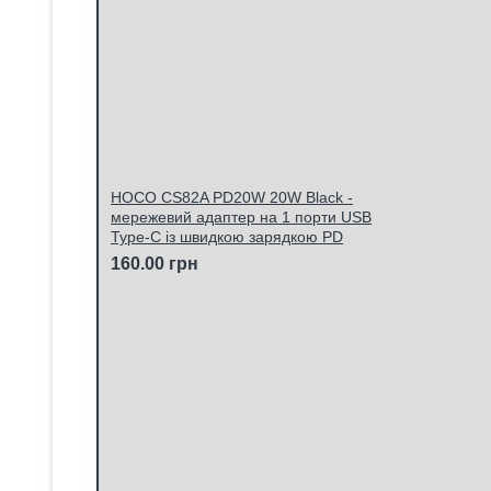
HOCO CS82A PD20W 20W Black -
мережевий адаптер на 1 порти USB
Type-C із швидкою зарядкою PD
160.00 грн