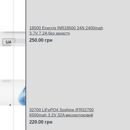
Ми працюємо -
Дата оновлення інформації - 06.
Відправка замовлень Новою Поштою та Укрпоштою щ
18500 Enercig INR18500 24N 2400mah
3.7V 7.2A без захисту
250.00 грн
UA
Особистий кабінет
32700 LiFePO4 Soshine IFR32700
6500mah 3.2V 32A високотоковий
220.00 грн