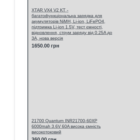
XTAR VX4 V2 KT -
багатофункціональна зарядка для
акумуляторів NiMH, Li-ion, LiFePO4,
підтримка Li-ion 1.5V, тест ємності,
відновлення, струм заряду від 0.25A до
3A, нова версія
1650.00 грн
21700 Quantum INR21700-60XP
6000mah 3.6V 60A висока ємність
високотоковий
360.00 грн