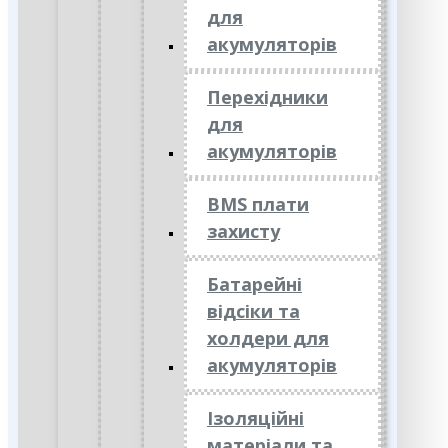
для
акумуляторів
Перехідники
для
акумуляторів
BMS плати
захисту
Батарейні
відсіки та
холдери для
акумуляторів
Ізоляційні
матеріали та