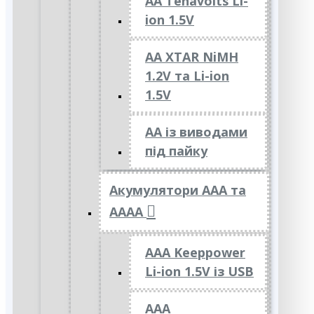
AA Tenavolts Li-
ion 1.5V
AA XTAR NiMH
1.2V та Li-ion
1.5V
АА із виводами
під пайку
Акумулятори ААА та
АААА
AAA Keeppower
Li-ion 1.5V із USB
ААА