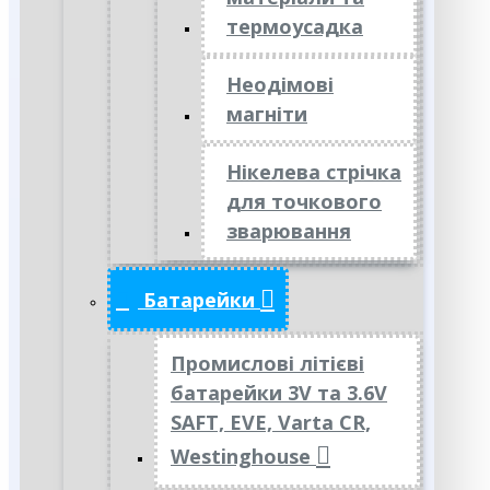
термоусадка
Неодімові
магніти
Нікелева стрічка
для точкового
зварювання
Батарейки
Промислові літієві
батарейки 3V та 3.6V
SAFT, EVE, Varta CR,
Westinghouse