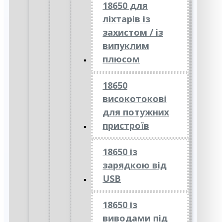
18650 для
ліхтарів із
захистом / із
випуклим
плюсом
18650
високотокові
для потужних
пристроїв
18650 із
зарядкою від
USB
18650 із
виводами під