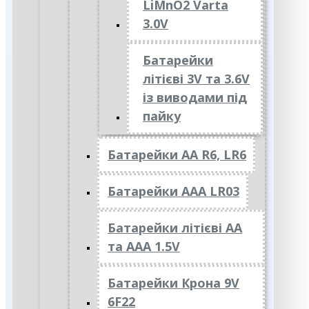
LiMnO2 Varta
3.0V
Батарейки
літієві 3V та 3.6V
із виводами під
пайку
Батарейки АА R6, LR6
Батарейки АAА LR03
Батарейки літієві АА
та ААА 1.5V
Батарейки Крона 9V
6F22