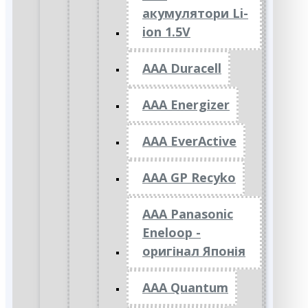
акумулятори Li-
ion 1.5V
AAA Duracell
AAA Energizer
AAA EverActive
AAA GP Recyko
AAA Panasonic
Eneloop -
оригінал Японія
AAA Quantum