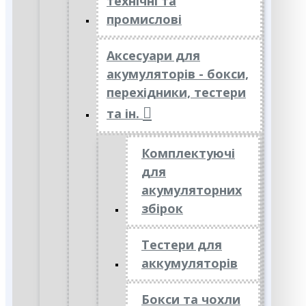
технічні та
промислові
Аксесуари для
акумуляторів - бокси,
перехідники, тестери
та ін.
Комплектуючі
для
акумуляторних
збірок
Тестери для
аккумуляторів
Бокси та чохли