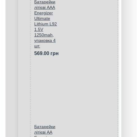
Батарейки
літієві ААA
Energizer
Ultimate
Lithium L92
1.5V
1250mah,
упаковка 4
шт.
569.00 грн
Батарейки
літієві AA