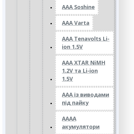
AAA Soshine
AAA Varta
AAA Tenavolts Li-
ion 1.5V
AAA XTAR NiMH
1.2V та Li-ion
1.5V
ААА із виводами
під пайку
АААА
акумулятори