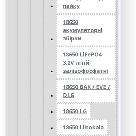
пайку
18650
акумуляторні
збірки
18650 LiFePO4
3.2V літій-
залізофосфатні
18650 BAK / EVE /
DLG
18650 LG
18650 Liitokala