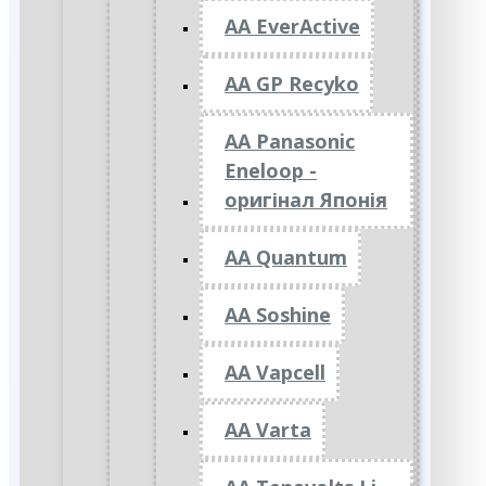
AA EverActive
AA GP Recyko
AA Panasonic
Eneloop -
оригінал Японія
AA Quantum
AA Soshine
AA Vapcell
AA Varta