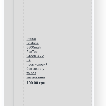
26650
Soshine
5500mah
FlatTop
Green 3.7V
5A
промисловий
без захисту
та без
маркування
190.00 грн