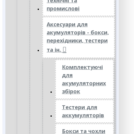
технічні та
промислові
Аксесуари для
акумуляторів - бокси,
перехідники, тестери
та ін.
Комплектуючі
для
акумуляторних
збірок
Тестери для
аккумуляторів
Бокси та чохли