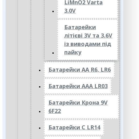
LiMnO2 Varta
3.0V
Батарейки
літієві 3V та 3.6V
із виводами під
пайку
Батарейки АА R6, LR6
Батарейки АAА LR03
Батарейки Крона 9V
6F22
Батарейки C LR14