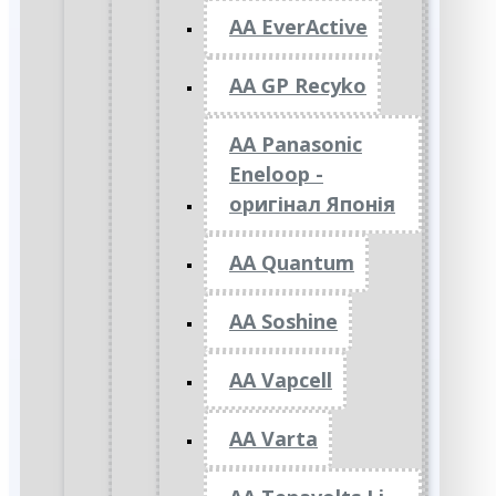
AA EverActive
AA GP Recyko
AA Panasonic
Eneloop -
оригінал Японія
AA Quantum
AA Soshine
AA Vapcell
AA Varta