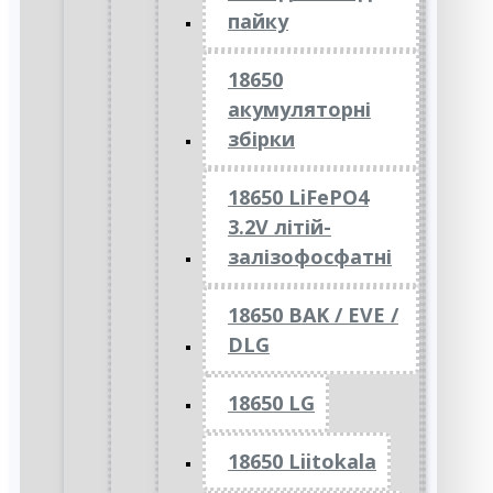
пайку
18650
акумуляторні
збірки
18650 LiFePO4
3.2V літій-
залізофосфатні
18650 BAK / EVE /
DLG
18650 LG
18650 Liitokala