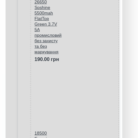
26650
Soshine
5500mah
FlatTop
Green 3.7V
5A
промисловий
без захисту
та без
маркування
190.00 грн
18500