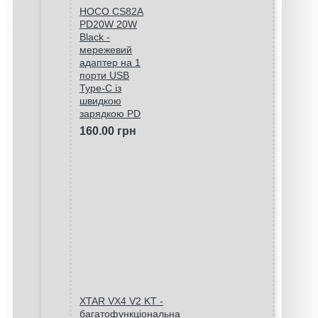
HOCO CS82A
PD20W 20W
Black -
мережевий
адаптер на 1
порти USB
Type-C із
швидкою
зарядкою PD
160.00 грн
XTAR VX4 V2 KT -
багатофункціональна