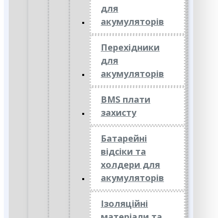
для
акумуляторів
Перехідники
для
акумуляторів
BMS плати
захисту
Батарейні
відсіки та
холдери для
акумуляторів
Ізоляційні
матеріали та