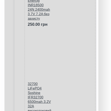
Enercig
INR18500
24N 2400mah
3.7V 7.2A без
захисту
250.00 грн
32700
LiFePO4
Soshine
IFR32700
6500mah 3.2V
32A
високотоковий