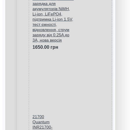
зарядка для
акумуляторів NiMH,
Li-ion, LiFePO4,
підтримка Li-ion 1.5V,
тест ємності,
відновлення, струм
заряду від 0.25A до
3A, нова версія
1650.00 грн
21700
Quantum
INR21700-