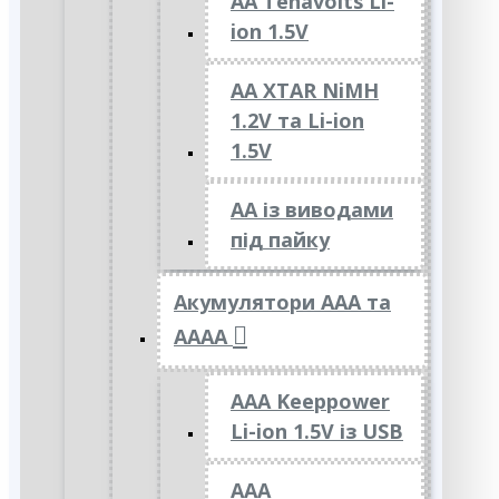
AA Tenavolts Li-
ion 1.5V
AA XTAR NiMH
1.2V та Li-ion
1.5V
АА із виводами
під пайку
Акумулятори ААА та
АААА
AAA Keeppower
Li-ion 1.5V із USB
ААА