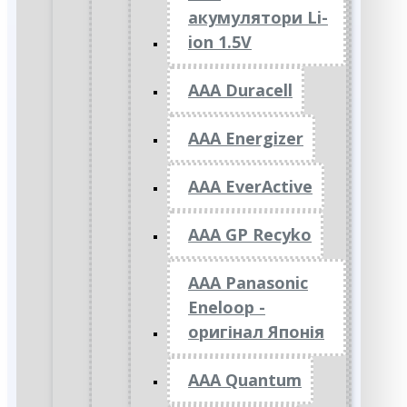
акумулятори Li-
ion 1.5V
AAA Duracell
AAA Energizer
AAA EverActive
AAA GP Recyko
AAA Panasonic
Eneloop -
оригінал Японія
AAA Quantum