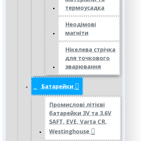
термоусадка
Неодімові
магніти
Нікелева стрічка
для точкового
зварювання
Батарейки
Промислові літієві
батарейки 3V та 3.6V
SAFT, EVE, Varta CR,
Westinghouse