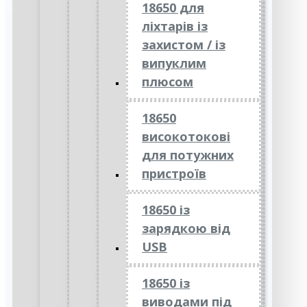
18650 для
ліхтарів із
захистом / із
випуклим
плюсом
18650
високотокові
для потужних
пристроїв
18650 із
зарядкою від
USB
18650 із
виводами під