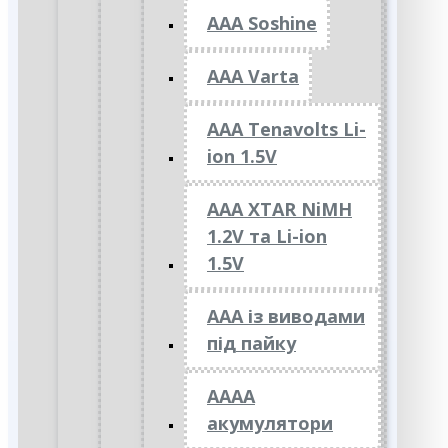
AAA Soshine
AAA Varta
AAA Tenavolts Li-
ion 1.5V
AAA XTAR NiMH
1.2V та Li-ion
1.5V
ААА із виводами
під пайку
АААА
акумулятори