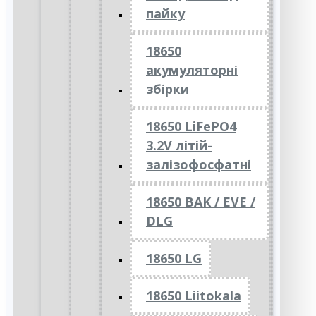
пайку
18650
акумуляторні
збірки
18650 LiFePO4
3.2V літій-
залізофосфатні
18650 BAK / EVE /
DLG
18650 LG
18650 Liitokala