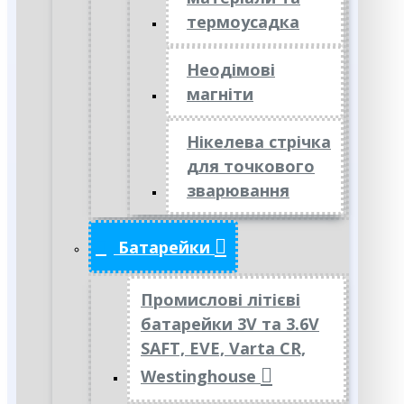
термоусадка
Неодімові
магніти
Нікелева стрічка
для точкового
зварювання
Батарейки
Промислові літієві
батарейки 3V та 3.6V
SAFT, EVE, Varta CR,
Westinghouse