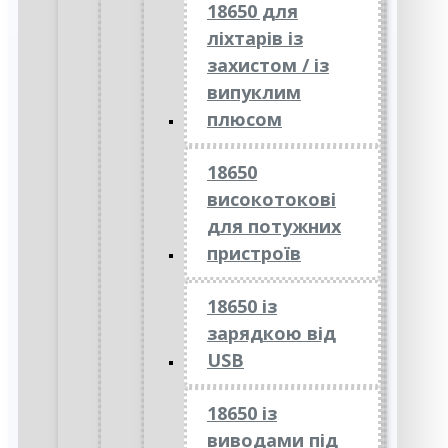
18650 для
ліхтарів із
захистом / із
випуклим
плюсом
18650
високотокові
для потужних
пристроїв
18650 із
зарядкою від
USB
18650 із
виводами під