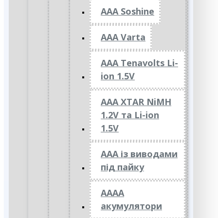
AAA Soshine
AAA Varta
AAA Tenavolts Li-
ion 1.5V
AAA XTAR NiMH
1.2V та Li-ion
1.5V
ААА із виводами
під пайку
АААА
акумулятори