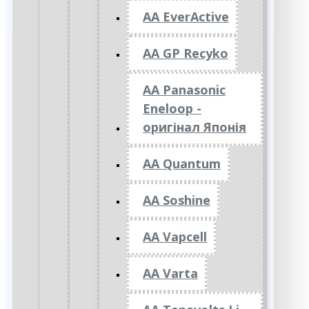
AA EverActive
AA GP Recyko
AA Panasonic
Eneloop -
оригінал Японія
AA Quantum
AA Soshine
AA Vapcell
AA Varta