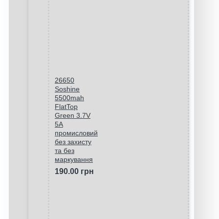
26650
Soshine
5500mah
FlatTop
Green 3.7V
5A
промисловий
без захисту
та без
маркування
190.00 грн