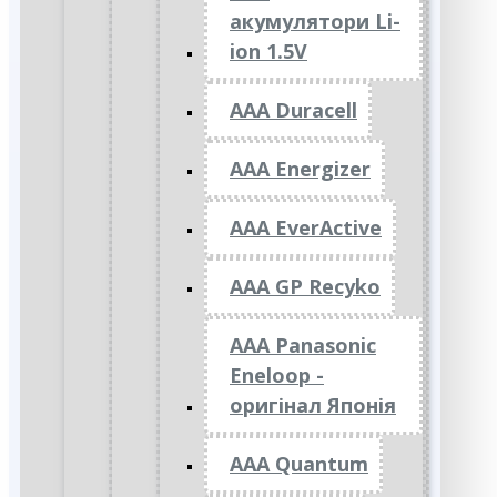
акумулятори Li-
ion 1.5V
AAA Duracell
AAA Energizer
AAA EverActive
AAA GP Recyko
AAA Panasonic
Eneloop -
оригінал Японія
AAA Quantum