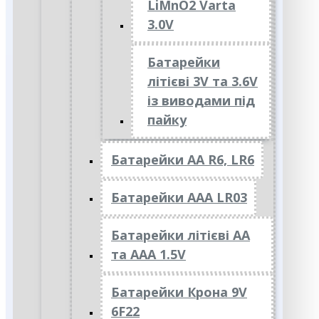
LiMnO2 Varta
3.0V
Батарейки
літієві 3V та 3.6V
із виводами під
пайку
Батарейки АА R6, LR6
Батарейки АAА LR03
Батарейки літієві АА
та ААА 1.5V
Батарейки Крона 9V
6F22