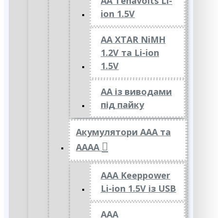
AA Tenavolts Li-
ion 1.5V
AA XTAR NiMH
1.2V та Li-ion
1.5V
АА із виводами
під пайку
Акумулятори ААА та
АААА
AAA Keeppower
Li-ion 1.5V із USB
ААА