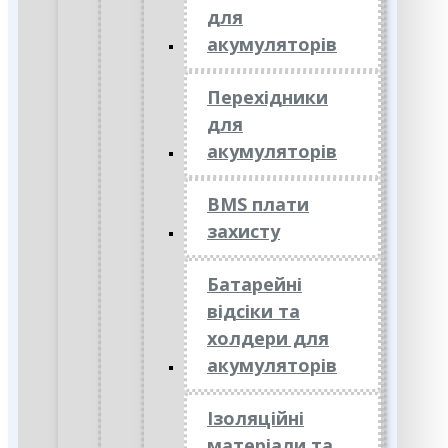
для
акумуляторів
Перехідники
для
акумуляторів
BMS плати
захисту
Батарейні
відсіки та
холдери для
акумуляторів
Ізоляційні
матеріали та