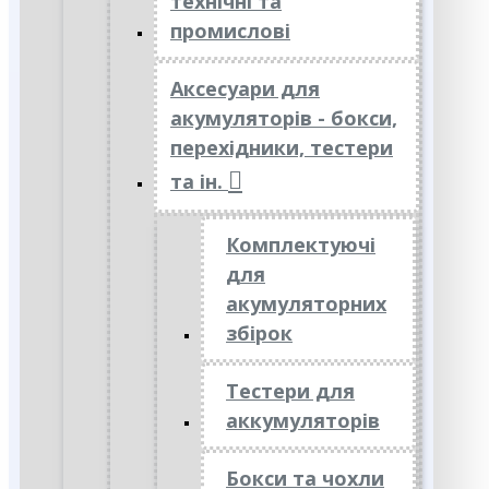
технічні та
промислові
Аксесуари для
акумуляторів - бокси,
перехідники, тестери
та ін.
Комплектуючі
для
акумуляторних
збірок
Тестери для
аккумуляторів
Бокси та чохли