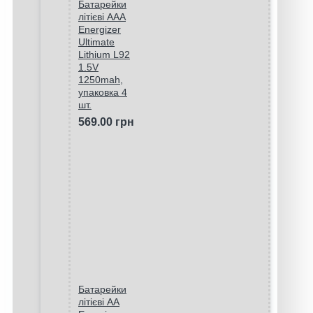
Батарейки
літієві ААA
Energizer
Ultimate
Lithium L92
1.5V
1250mah,
упаковка 4
шт.
569.00 грн
Батарейки
літієві AA