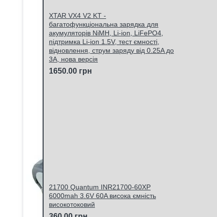
XTAR VX4 V2 KT -
багатофункціональна зарядка для
акумуляторів NiMH, Li-ion, LiFePO4,
підтримка Li-ion 1.5V, тест ємності,
відновлення, струм заряду від 0.25A до
3A, нова версія
1650.00 грн
21700 Quantum INR21700-60XP
6000mah 3.6V 60A висока ємність
високотоковий
360.00 грн