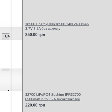
Ми працюємо -
Дата оновлення інформації - 12.
Відправка замовлень Новою Поштою та Укрпоштою щ
18500 Enercig INR18500 24N 2400mah
3.7V 7.2A без захисту
250.00 грн
UA
Особистий кабінет
32700 LiFePO4 Soshine IFR32700
6500mah 3.2V 32A високотоковий
220.00 грн