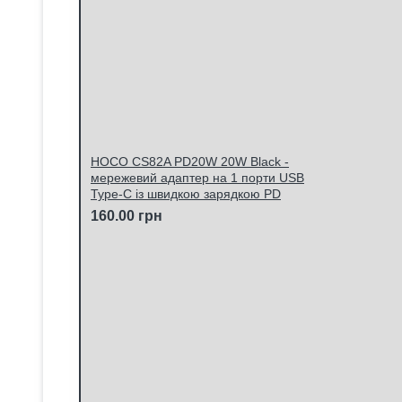
HOCO CS82A PD20W 20W Black -
мережевий адаптер на 1 порти USB
Type-C із швидкою зарядкою PD
160.00 грн