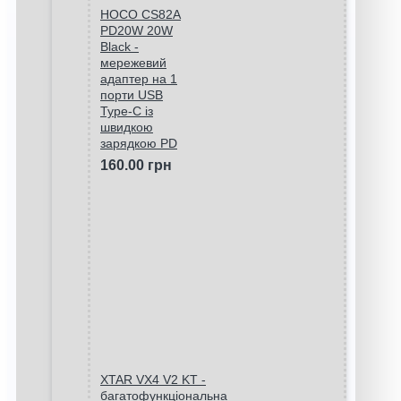
HOCO CS82A
PD20W 20W
Black -
мережевий
адаптер на 1
порти USB
Type-C із
швидкою
зарядкою PD
160.00 грн
XTAR VX4 V2 KT -
багатофункціональна