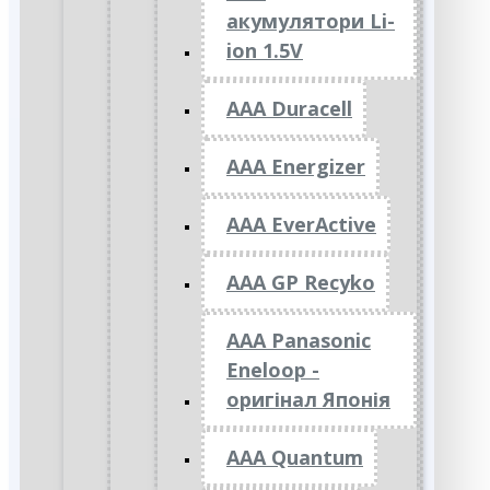
акумулятори Li-
ion 1.5V
AAA Duracell
AAA Energizer
AAA EverActive
AAA GP Recyko
AAA Panasonic
Eneloop -
оригінал Японія
AAA Quantum