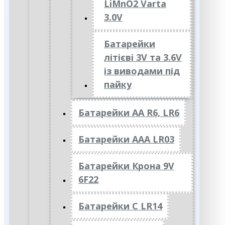
LiMnO2 Varta
3.0V
Батарейки
літієві 3V та 3.6V
із виводами під
пайку
Батарейки АА R6, LR6
Батарейки АAА LR03
Батарейки Крона 9V
6F22
Батарейки C LR14