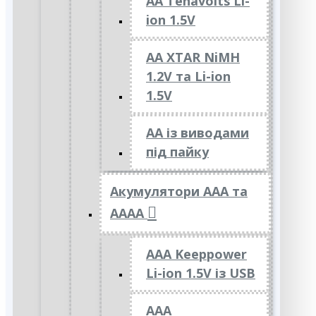
AA Tenavolts Li-
ion 1.5V
AA XTAR NiMH
1.2V та Li-ion
1.5V
АА із виводами
під пайку
Акумулятори ААА та
АААА
AAA Keeppower
Li-ion 1.5V із USB
ААА