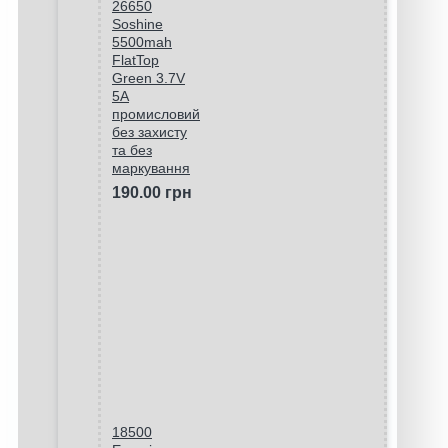
26650
Soshine
5500mah
FlatTop
Green 3.7V
5A
промисловий
без захисту
та без
маркування
190.00 грн
18500