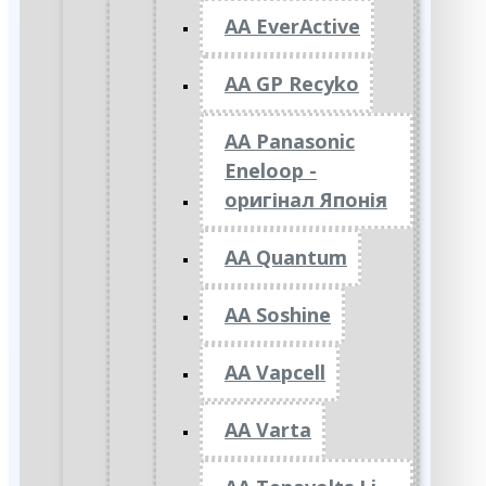
AA EverActive
AA GP Recyko
AA Panasonic
Eneloop -
оригінал Японія
AA Quantum
AA Soshine
AA Vapcell
AA Varta