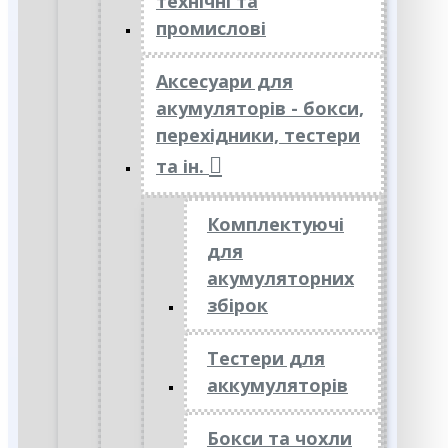
технічні та
промислові
Аксесуари для
акумуляторів - бокси,
перехідники, тестери
та ін.
Комплектуючі
для
акумуляторних
збірок
Тестери для
аккумуляторів
Бокси та чохли