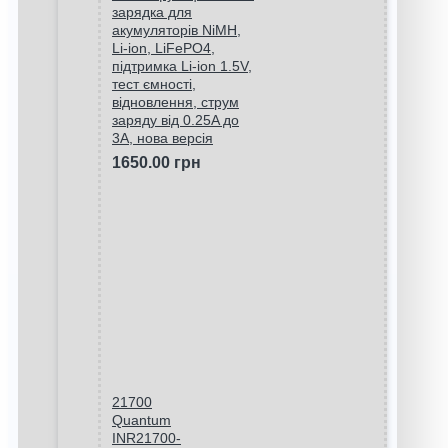
зарядка для
акумуляторів NiMH,
Li-ion, LiFePO4,
підтримка Li-ion 1.5V,
тест ємності,
відновлення, струм
заряду від 0.25A до
3A, нова версія
1650.00 грн
21700
Quantum
INR21700-