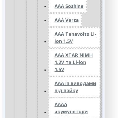
AAA Soshine
AAA Varta
AAA Tenavolts Li-
ion 1.5V
AAA XTAR NiMH
1.2V та Li-ion
1.5V
ААА із виводами
під пайку
АААА
акумулятори