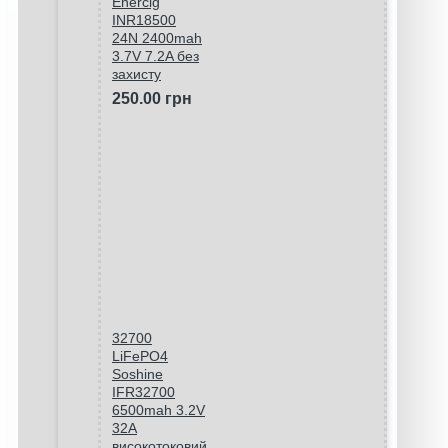
Enercig
INR18500
24N 2400mah
3.7V 7.2A без
захисту
250.00 грн
32700
LiFePO4
Soshine
IFR32700
6500mah 3.2V
32A
високотоковий