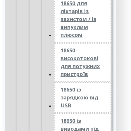
18650 для
ліхтарів із
захистом / із
випуклим
плюсом
18650
високотокові
для потужних
пристроїв
18650 із
зарядкою від
USB
18650 із
виводами під