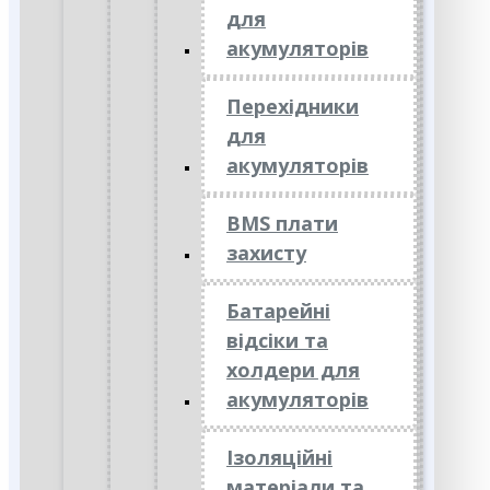
для
акумуляторів
Перехідники
для
акумуляторів
BMS плати
захисту
Батарейні
відсіки та
холдери для
акумуляторів
Ізоляційні
матеріали та