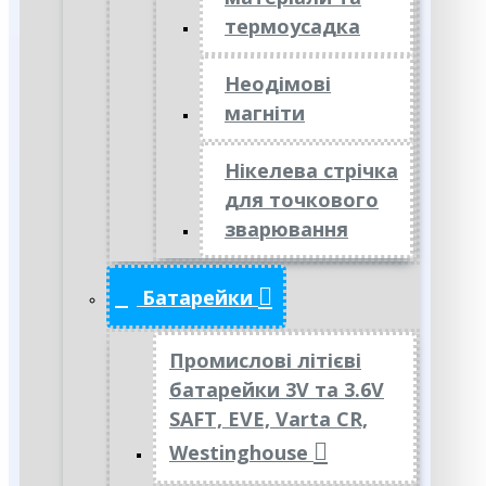
термоусадка
Неодімові
магніти
Нікелева стрічка
для точкового
зварювання
Батарейки
Промислові літієві
батарейки 3V та 3.6V
SAFT, EVE, Varta CR,
Westinghouse