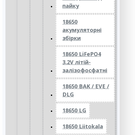
пайку
18650
акумуляторні
збірки
18650 LiFePO4
3.2V літій-
залізофосфатні
18650 BAK / EVE /
DLG
18650 LG
18650 Liitokala