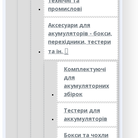
технічні та
промислові
Аксесуари для
акумуляторів - бокси,
перехідники, тестери
та ін.
Комплектуючі
для
акумуляторних
збірок
Тестери для
аккумуляторів
Бокси та чохли