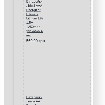
Батарейки
літієві ААA
Energizer
Ultimate
Lithium L92
1.5V
1250mah,
упаковка 4
шт.
569.00 грн
Батарейки
літієві AA