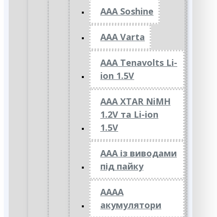
AAA Soshine
AAA Varta
AAA Tenavolts Li-
ion 1.5V
AAA XTAR NiMH
1.2V та Li-ion
1.5V
ААА із виводами
під пайку
АААА
акумулятори