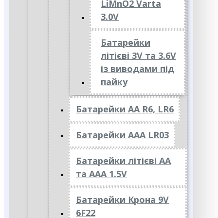
LiMnO2 Varta
3.0V
Батарейки
літієві 3V та 3.6V
із виводами під
пайку
Батарейки АА R6, LR6
Батарейки АAА LR03
Батарейки літієві АА
та ААА 1.5V
Батарейки Крона 9V
6F22