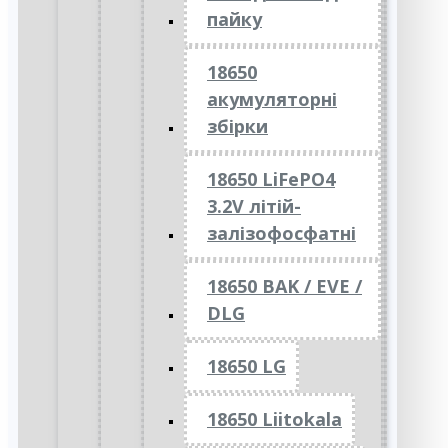
пайку
18650
акумуляторні
збірки
18650 LiFePO4
3.2V літій-
залізофосфатні
18650 BAK / EVE /
DLG
18650 LG
18650 Liitokala