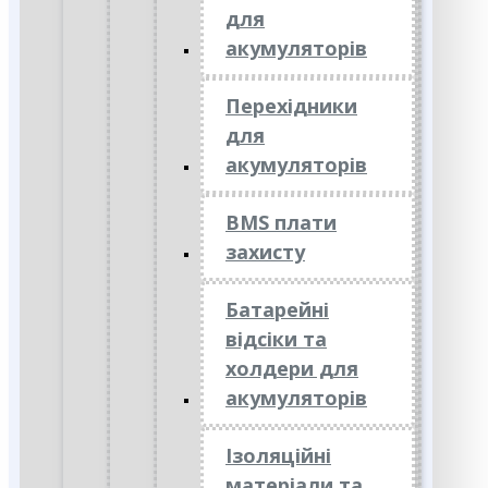
для
акумуляторів
Перехідники
для
акумуляторів
BMS плати
захисту
Батарейні
відсіки та
холдери для
акумуляторів
Ізоляційні
матеріали та