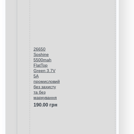
26650
Soshine
5500mah
FlatTop
Green 3.7V
5A
промисловий
без захисту
та без
маркування
190.00 грн