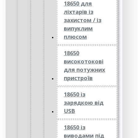
18650 для
ліхтарів із
захистом / із
випуклим
плюсом
18650
високотокові
для потужних
пристроїв
18650 із
зарядкою від
USB
18650 із
виводами під