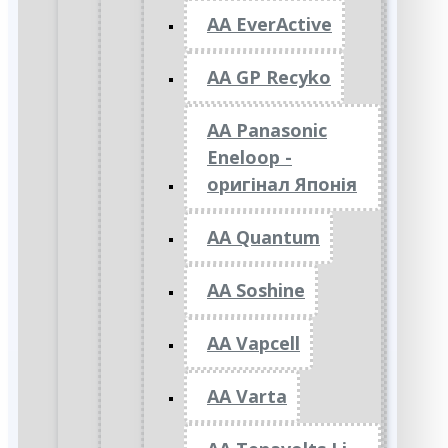
AA EverActive
AA GP Recyko
AA Panasonic
Eneloop -
оригінал Японія
AA Quantum
AA Soshine
AA Vapcell
AA Varta