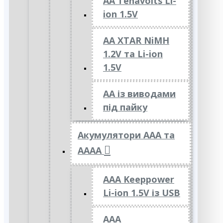
AA Tenavolts Li-
ion 1.5V
AA XTAR NiMH
1.2V та Li-ion
1.5V
АА із виводами
під пайку
Акумулятори ААА та
АААА
AAA Keeppower
Li-ion 1.5V із USB
ААА