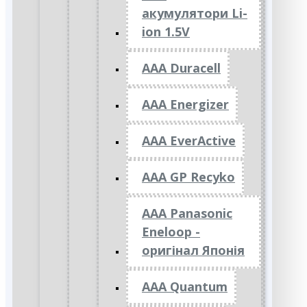
акумулятори Li-
ion 1.5V
AAA Duracell
AAA Energizer
AAA EverActive
AAA GP Recyko
AAA Panasonic
Eneloop -
оригінал Японія
AAA Quantum