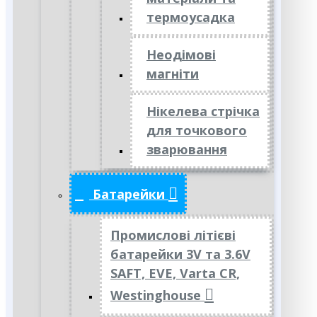
термоусадка
Неодімові
магніти
Нікелева стрічка
для точкового
зварювання
Батарейки
Промислові літієві
батарейки 3V та 3.6V
SAFT, EVE, Varta CR,
Westinghouse