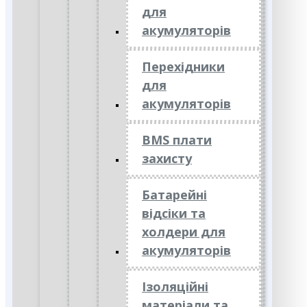
для
акумуляторів
Перехідники
для
акумуляторів
BMS плати
захисту
Батарейні
відсіки та
холдери для
акумуляторів
Ізоляційні
матеріали та