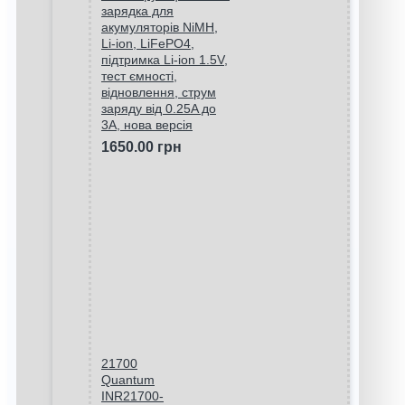
зарядка для
акумуляторів NiMH,
Li-ion, LiFePO4,
підтримка Li-ion 1.5V,
тест ємності,
відновлення, струм
заряду від 0.25A до
3A, нова версія
1650.00 грн
21700
Quantum
INR21700-