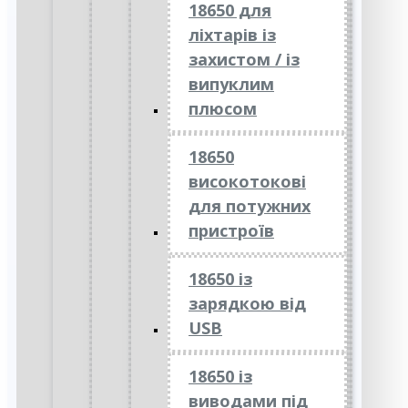
18650 для
ліхтарів із
захистом / із
випуклим
плюсом
18650
високотокові
для потужних
пристроїв
18650 із
зарядкою від
USB
18650 із
виводами під