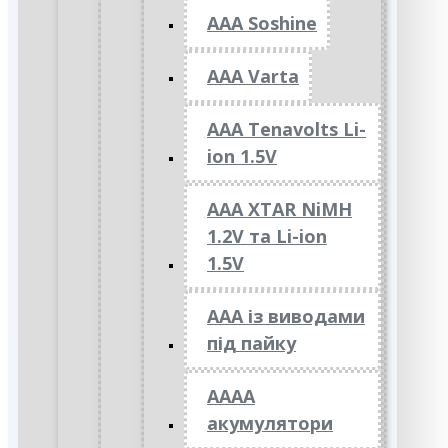
AAA Soshine
AAA Varta
AAA Tenavolts Li-
ion 1.5V
AAA XTAR NiMH
1.2V та Li-ion
1.5V
ААА із виводами
під пайку
АААА
акумулятори