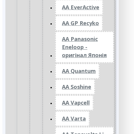
AA EverActive
AA GP Recyko
AA Panasonic
Eneloop -
оригінал Японія
AA Quantum
AA Soshine
AA Vapcell
AA Varta