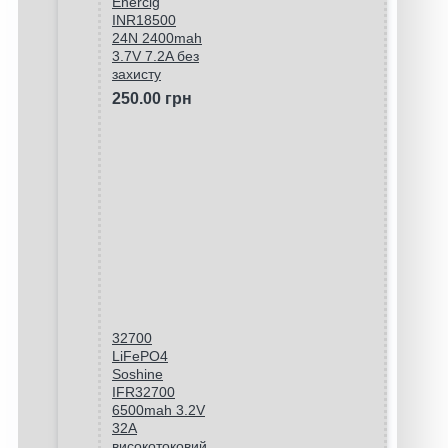
Enercig
INR18500
24N 2400mah
3.7V 7.2A без
захисту
250.00 грн
32700
LiFePO4
Soshine
IFR32700
6500mah 3.2V
32A
високотоковий