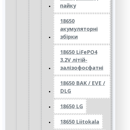
пайку
18650
акумуляторні
збірки
18650 LiFePO4
3.2V літій-
залізофосфатні
18650 BAK / EVE /
DLG
18650 LG
18650 Liitokala