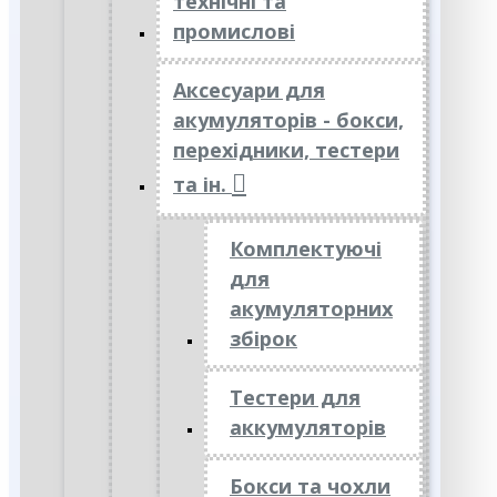
технічні та
промислові
Аксесуари для
акумуляторів - бокси,
перехідники, тестери
та ін.
Комплектуючі
для
акумуляторних
збірок
Тестери для
аккумуляторів
Бокси та чохли