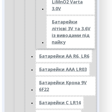
LiMnO2 Varta
3.0V
Батарейки
літієві 3V та 3.6V
із виводами під
пайку
Батарейки АА R6, LR6
Батарейки АAА LR03
Батарейки Крона 9V
6F22
Батарейки C LR14