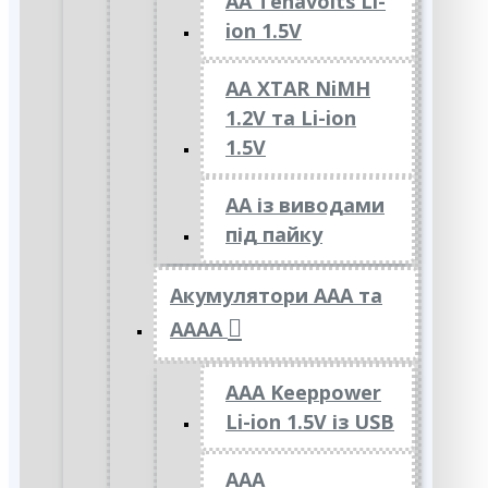
AA Tenavolts Li-
ion 1.5V
AA XTAR NiMH
1.2V та Li-ion
1.5V
АА із виводами
під пайку
Акумулятори ААА та
АААА
AAA Keeppower
Li-ion 1.5V із USB
ААА