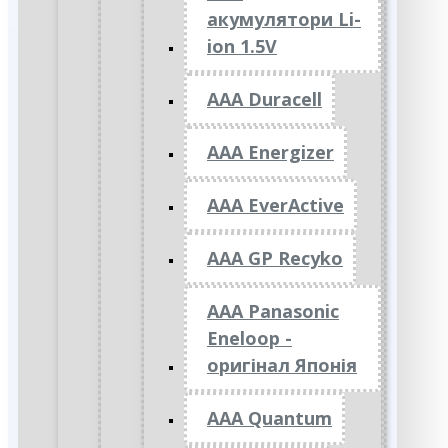
акумулятори Li-
ion 1.5V
AAA Duracell
AAA Energizer
AAA EverActive
AAA GP Recyko
AAA Panasonic
Eneloop -
оригінал Японія
AAA Quantum