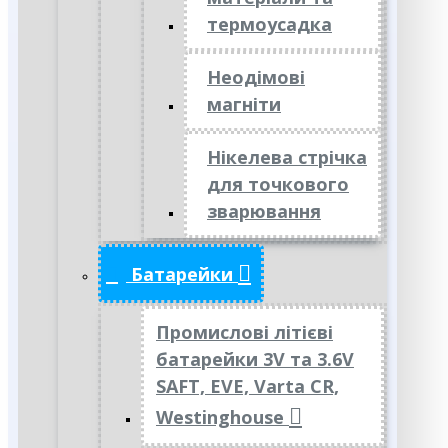
термоусадка
Неодімові
магніти
Нікелева стрічка
для точкового
зварювання
Батарейки
Промислові літієві
батарейки 3V та 3.6V
SAFT, EVE, Varta CR,
Westinghouse