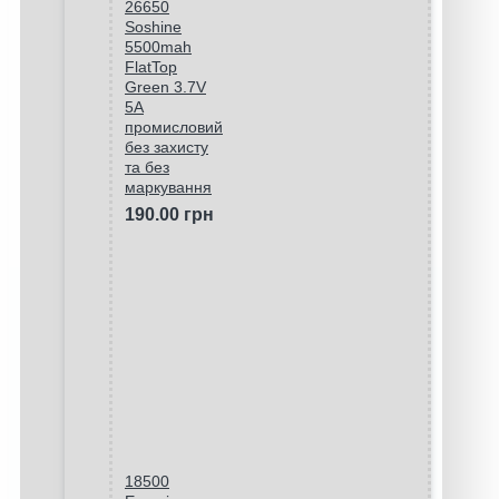
26650
Soshine
5500mah
FlatTop
Green 3.7V
5A
промисловий
без захисту
та без
маркування
190.00 грн
18500