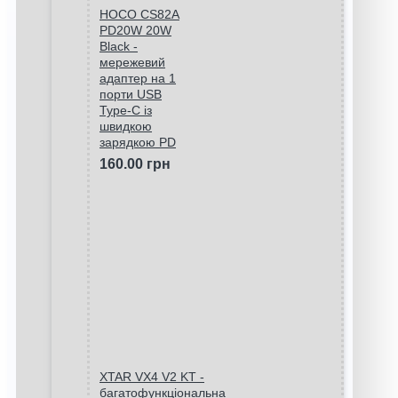
HOCO CS82A
PD20W 20W
Black -
мережевий
адаптер на 1
порти USB
Type-C із
швидкою
зарядкою PD
160.00 грн
XTAR VX4 V2 KT -
багатофункціональна