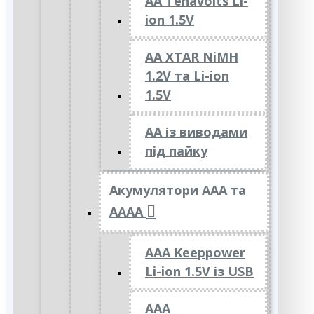
AA Tenavolts Li-
ion 1.5V
AA XTAR NiMH
1.2V та Li-ion
1.5V
АА із виводами
під пайку
Акумулятори ААА та
АААА
AAA Keeppower
Li-ion 1.5V із USB
ААА