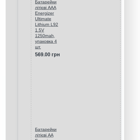
Батарейки
літієві ААA
Energizer
Ultimate
Lithium L92
1.5V
1250mah,
упаковка 4
шт.
569.00 грн
Батарейки
літієві AA