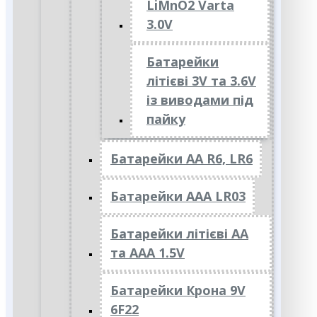
LiMnO2 Varta
3.0V
Батарейки
літієві 3V та 3.6V
із виводами під
пайку
Батарейки АА R6, LR6
Батарейки АAА LR03
Батарейки літієві АА
та ААА 1.5V
Батарейки Крона 9V
6F22