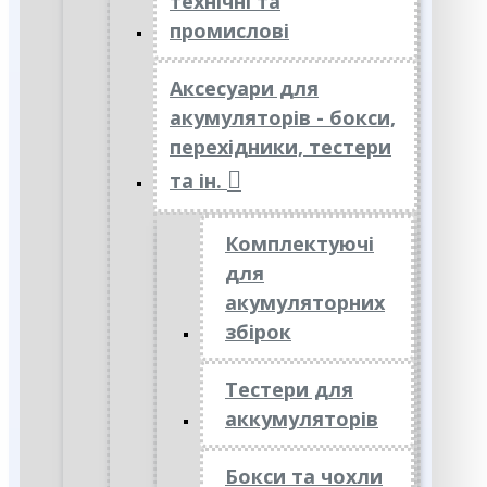
технічні та
промислові
Аксесуари для
акумуляторів - бокси,
перехідники, тестери
та ін.
Комплектуючі
для
акумуляторних
збірок
Тестери для
аккумуляторів
Бокси та чохли