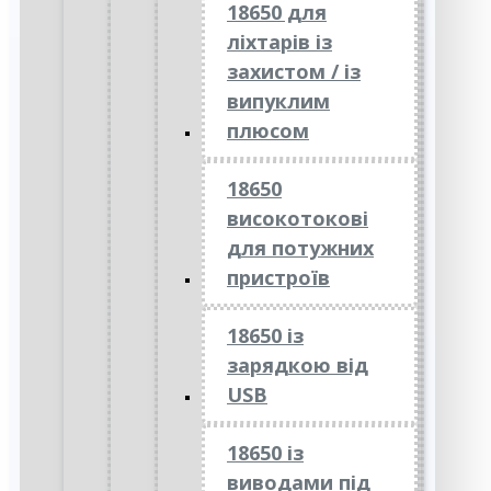
18650 для
ліхтарів із
захистом / із
випуклим
плюсом
18650
високотокові
для потужних
пристроїв
18650 із
зарядкою від
USB
18650 із
виводами під