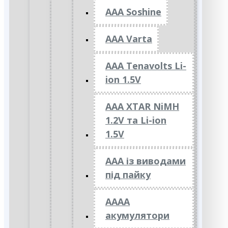
AAA Soshine
AAA Varta
AAA Tenavolts Li-
ion 1.5V
AAA XTAR NiMH
1.2V та Li-ion
1.5V
ААА із виводами
під пайку
АААА
акумулятори