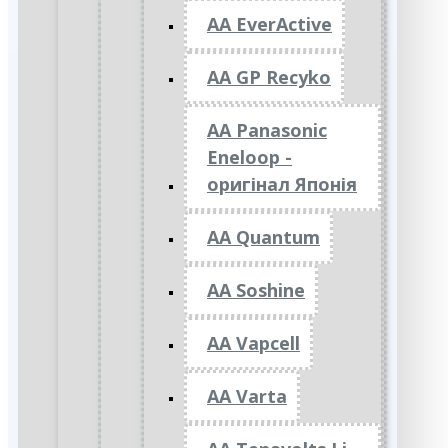
AA EverActive
AA GP Recyko
AA Panasonic
Eneloop -
оригінал Японія
AA Quantum
AA Soshine
AA Vapcell
AA Varta