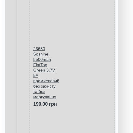
26650
Soshine
5500mah
FlatTop
Green 3.7V
5A
промисловий
без захисту
та без
маркування
190.00 грн