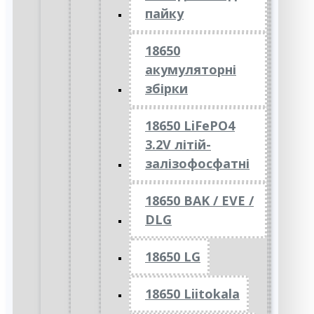
пайку
18650
акумуляторні
збірки
18650 LiFePO4
3.2V літій-
залізофосфатні
18650 BAK / EVE /
DLG
18650 LG
18650 Liitokala