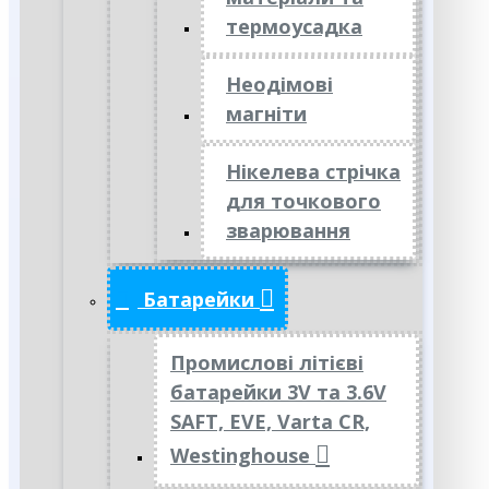
термоусадка
Неодімові
магніти
Нікелева стрічка
для точкового
зварювання
Батарейки
Промислові літієві
батарейки 3V та 3.6V
SAFT, EVE, Varta CR,
Westinghouse