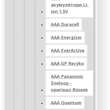
акумулятори Li-
ion 1.5V
AAA Duracell
AAA Energizer
AAA EverActive
AAA GP Recyko
AAA Panasonic
Eneloop -
оригінал Японія
AAA Quantum