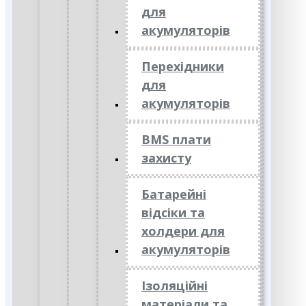
для
акумуляторів
Перехідники
для
акумуляторів
BMS плати
захисту
Батарейні
відсіки та
холдери для
акумуляторів
Ізоляційні
матеріали та