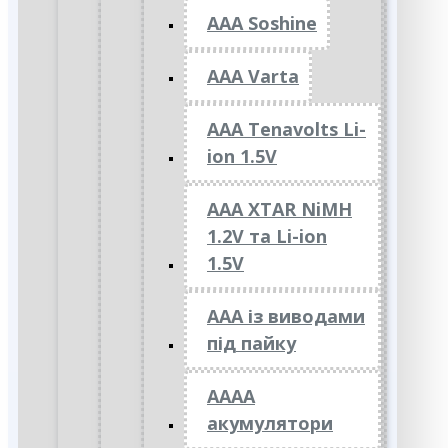
AAA Soshine
AAA Varta
AAA Tenavolts Li-
ion 1.5V
AAA XTAR NiMH
1.2V та Li-ion
1.5V
ААА із виводами
під пайку
АААА
акумулятори