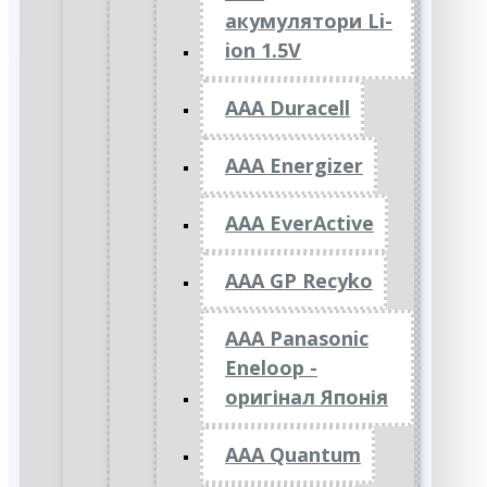
акумулятори Li-
ion 1.5V
AAA Duracell
AAA Energizer
AAA EverActive
AAA GP Recyko
AAA Panasonic
Eneloop -
оригінал Японія
AAA Quantum