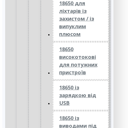
18650 для
ліхтарів із
захистом / із
випуклим
плюсом
18650
високотокові
для потужних
пристроїв
18650 із
зарядкою від
USB
18650 із
виводами під