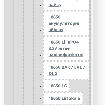
пайку
18650
акумуляторні
збірки
18650 LiFePO4
3.2V літій-
залізофосфатні
18650 BAK / EVE /
DLG
18650 LG
18650 Liitokala