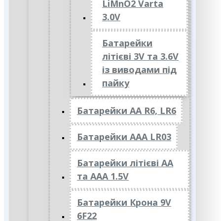
LiMnO2 Varta
3.0V
Батарейки
літієві 3V та 3.6V
із виводами під
пайку
Батарейки АА R6, LR6
Батарейки АAА LR03
Батарейки літієві АА
та ААА 1.5V
Батарейки Крона 9V
6F22