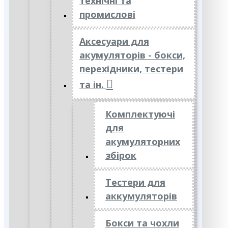
технічні та
промислові
Аксесуари для
акумуляторів - бокси,
перехідники, тестери
та ін.
Комплектуючі
для
акумуляторних
збірок
Тестери для
аккумуляторів
Бокси та чохли