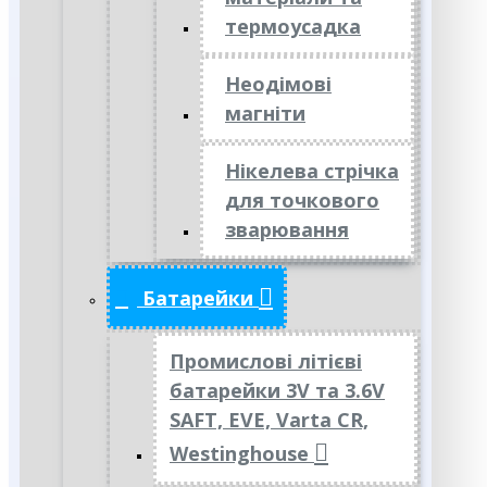
термоусадка
Неодімові
магніти
Нікелева стрічка
для точкового
зварювання
Батарейки
Промислові літієві
батарейки 3V та 3.6V
SAFT, EVE, Varta CR,
Westinghouse