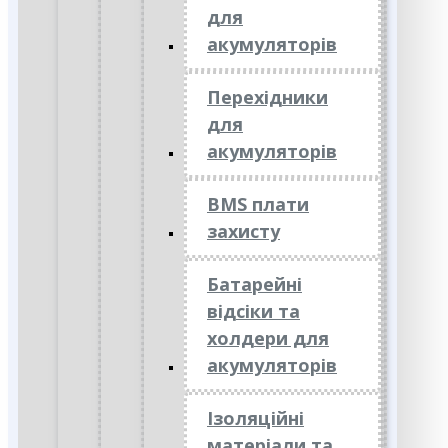
для
акумуляторів
Перехідники
для
акумуляторів
BMS плати
захисту
Батарейні
відсіки та
холдери для
акумуляторів
Ізоляційні
матеріали та