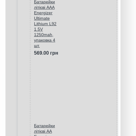
Батарейки
літієві ААA
Energizer
Ultimate
Lithium L92
1.5V
1250mah,
упаковка 4
шт.
569.00 грн
Батарейки
літієві AA