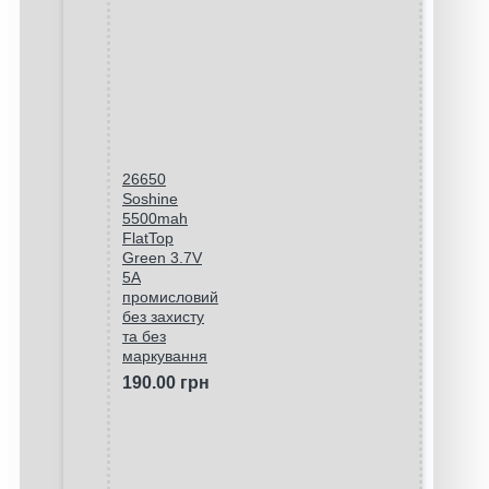
26650
Soshine
5500mah
FlatTop
Green 3.7V
5A
промисловий
без захисту
та без
маркування
190.00 грн