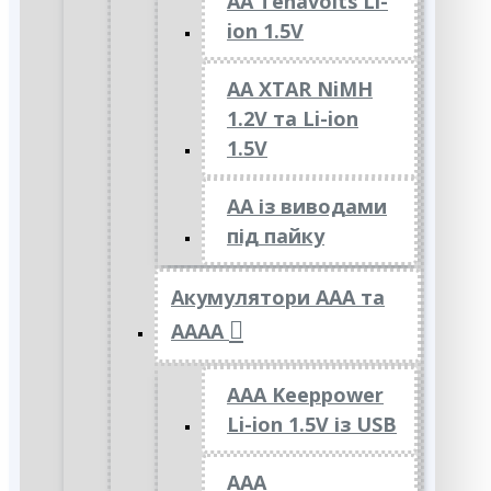
AA Tenavolts Li-
ion 1.5V
AA XTAR NiMH
1.2V та Li-ion
1.5V
АА із виводами
під пайку
Акумулятори ААА та
АААА
AAA Keeppower
Li-ion 1.5V із USB
ААА