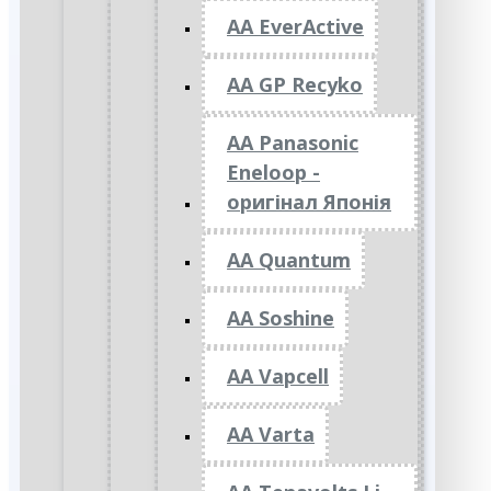
AA EverActive
AA GP Recyko
AA Panasonic
Eneloop -
оригінал Японія
AA Quantum
AA Soshine
AA Vapcell
AA Varta