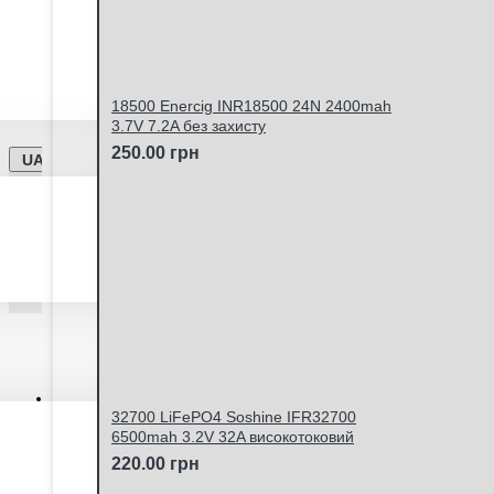
Ми працюємо -
Дата оновлення інформації - 06.
Відправка замовлень Новою Поштою та Укрпоштою щ
18500 Enercig INR18500 24N 2400mah
3.7V 7.2A без захисту
250.00 грн
UA
Особистий кабінет
32700 LiFePO4 Soshine IFR32700
6500mah 3.2V 32A високотоковий
220.00 грн