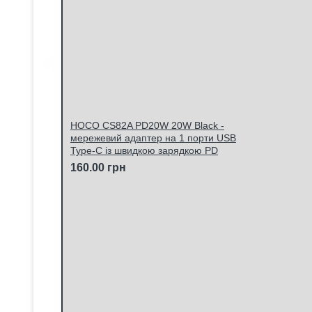
HOCO CS82A PD20W 20W Black -
мережевий адаптер на 1 порти USB
Type-C із швидкою зарядкою PD
160.00 грн