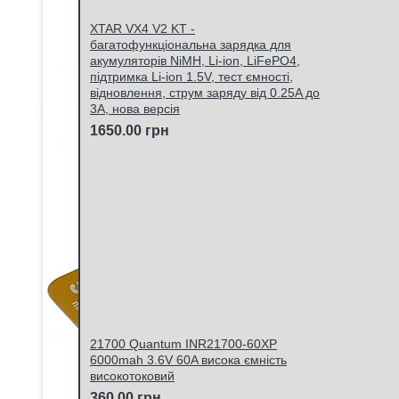
XTAR VX4 V2 KT -
багатофункціональна зарядка для
акумуляторів NiMH, Li-ion, LiFePO4,
підтримка Li-ion 1.5V, тест ємності,
відновлення, струм заряду від 0.25A до
3A, нова версія
1650.00 грн
21700 Quantum INR21700-60XP
6000mah 3.6V 60A висока ємність
високотоковий
360.00 грн