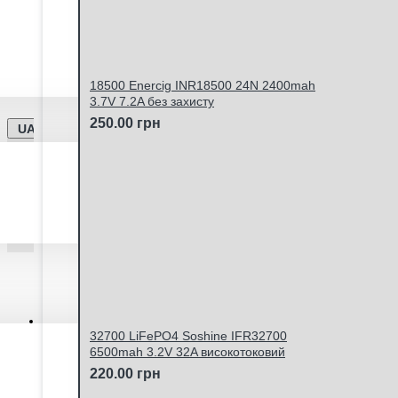
Ми працюємо -
Дата оновлення інформації - 12.
Відправка замовлень Новою Поштою та Укрпоштою щ
18500 Enercig INR18500 24N 2400mah
3.7V 7.2A без захисту
250.00 грн
UA
Особистий кабінет
32700 LiFePO4 Soshine IFR32700
6500mah 3.2V 32A високотоковий
220.00 грн