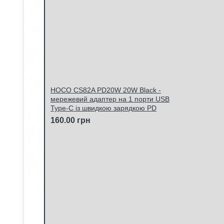
HOCO CS82A PD20W 20W Black -
мережевий адаптер на 1 порти USB
Type-C із швидкою зарядкою PD
160.00 грн