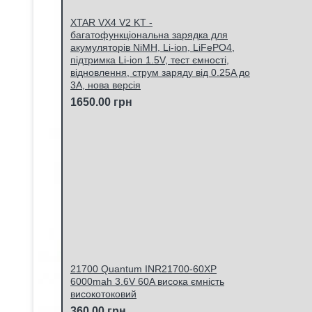
XTAR VX4 V2 KT -
багатофункціональна зарядка для
акумуляторів NiMH, Li-ion, LiFePO4,
підтримка Li-ion 1.5V, тест ємності,
відновлення, струм заряду від 0.25A до
3A, нова версія
1650.00 грн
21700 Quantum INR21700-60XP
6000mah 3.6V 60A висока ємність
високотоковий
360.00 грн