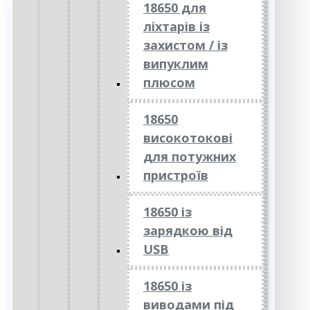
18650 для
ліхтарів із
захистом / із
випуклим
плюсом
18650
високотокові
для потужних
пристроїв
18650 із
зарядкою від
USB
18650 із
виводами під