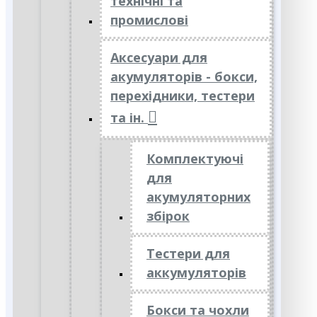
технічні та
промислові
Аксесуари для
акумуляторів - бокси,
перехідники, тестери
та ін.
Комплектуючі
для
акумуляторних
збірок
Тестери для
аккумуляторів
Бокси та чохли