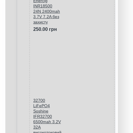
Enercig
INR18500
24N 2400mah
3.7V 7.2A без
захисту
250.00 грн
32700
LiFePO4
Soshine
IFR32700
6500mah 3.2V
32A
високотоковий