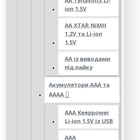
AA Tenavolts Li-
ion 1.5V
AA XTAR NiMH
1.2V та Li-ion
1.5V
АА із виводами
під пайку
Акумулятори ААА та
АААА
AAA Keeppower
Li-ion 1.5V із USB
ААА