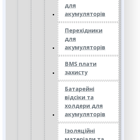
для
акумуляторів
Перехідники
для
акумуляторів
BMS плати
захисту
Батарейні
відсіки та
холдери для
акумуляторів
Ізоляційні
матеріали та