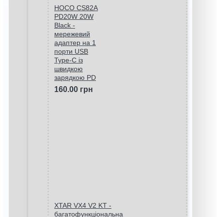
HOCO CS82A
PD20W 20W
Black -
мережевий
адаптер на 1
порти USB
Type-C із
швидкою
зарядкою PD
160.00 грн
XTAR VX4 V2 KT -
багатофункціональна