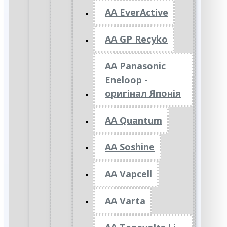
AA EverActive
AA GP Recyko
AA Panasonic
Eneloop -
оригінал Японія
AA Quantum
AA Soshine
AA Vapcell
AA Varta