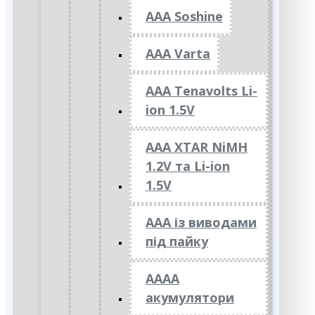
AAA Soshine
AAA Varta
AAA Tenavolts Li-
ion 1.5V
AAA XTAR NiMH
1.2V та Li-ion
1.5V
ААА із виводами
під пайку
АААА
акумулятори