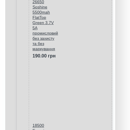
26650
Soshine
5500mah
FlatTop
Green 3.7V
5A
промисловий
без захисту
та без
маркування
190.00 грн
18500