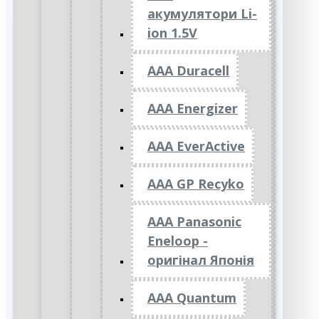
акумулятори Li-
ion 1.5V
AAA Duracell
AAA Energizer
AAA EverActive
AAA GP Recyko
AAA Panasonic
Eneloop -
оригінал Японія
AAA Quantum