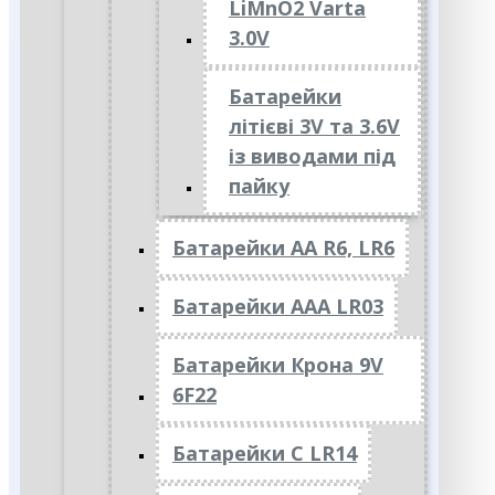
LiMnO2 Varta
3.0V
Батарейки
літієві 3V та 3.6V
із виводами під
пайку
Батарейки АА R6, LR6
Батарейки АAА LR03
Батарейки Крона 9V
6F22
Батарейки C LR14