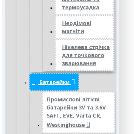
термоусадка
Неодімові
магніти
Нікелева стрічка
для точкового
зварювання
Батарейки
Промислові літієві
батарейки 3V та 3.6V
SAFT, EVE, Varta CR,
Westinghouse