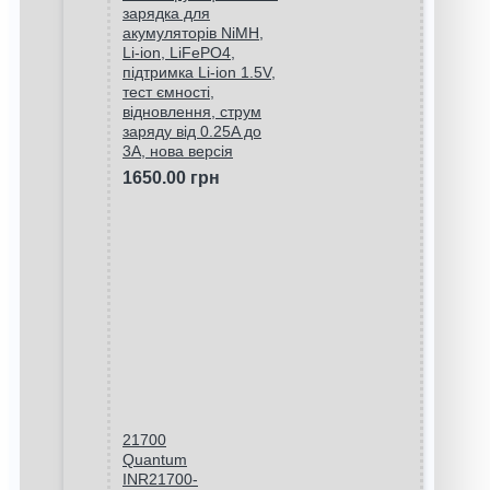
зарядка для
акумуляторів NiMH,
Li-ion, LiFePO4,
підтримка Li-ion 1.5V,
тест ємності,
відновлення, струм
заряду від 0.25A до
3A, нова версія
1650.00 грн
21700
Quantum
INR21700-