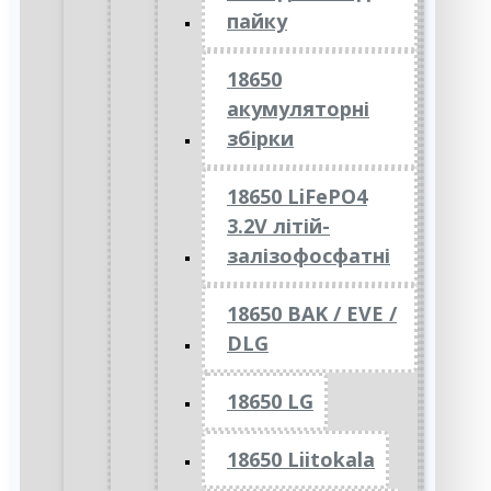
пайку
18650
акумуляторні
збірки
18650 LiFePO4
3.2V літій-
залізофосфатні
18650 BAK / EVE /
DLG
18650 LG
18650 Liitokala