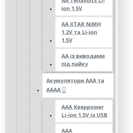
AA Tenavolts Li-
ion 1.5V
AA XTAR NiMH
1.2V та Li-ion
1.5V
АА із виводами
під пайку
Акумулятори ААА та
АААА
AAA Keeppower
Li-ion 1.5V із USB
ААА