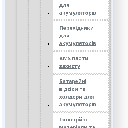
для
акумуляторів
Перехідники
для
акумуляторів
BMS плати
захисту
Батарейні
відсіки та
холдери для
акумуляторів
Ізоляційні
матеріали та