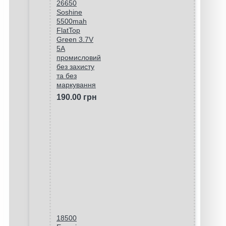
26650
Soshine
5500mah
FlatTop
Green 3.7V
5A
промисловий
без захисту
та без
маркування
190.00 грн
18500