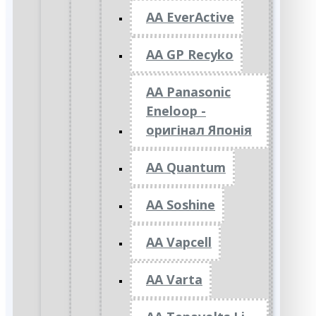
AA EverActive
AA GP Recyko
AA Panasonic
Eneloop -
оригінал Японія
AA Quantum
AA Soshine
AA Vapcell
AA Varta