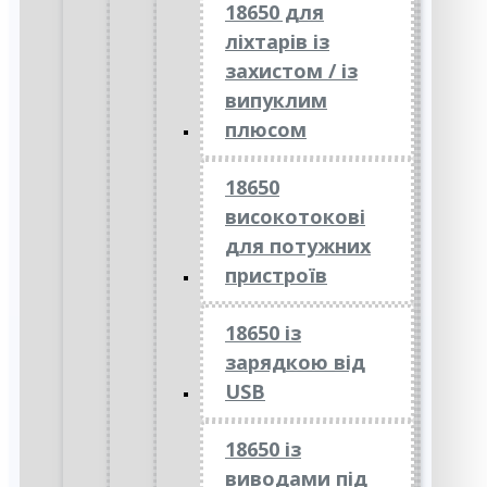
18650 для
ліхтарів із
захистом / із
випуклим
плюсом
18650
високотокові
для потужних
пристроїв
18650 із
зарядкою від
USB
18650 із
виводами під