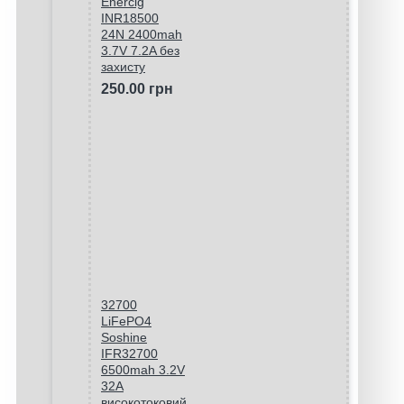
Enercig
INR18500
24N 2400mah
3.7V 7.2A без
захисту
250.00 грн
32700
LiFePO4
Soshine
IFR32700
6500mah 3.2V
32A
високотоковий