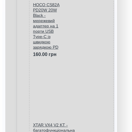
HOCO CS82A
PD20W 20W
Black -
мережевий
адаптер на 1
порти USB
Type-C із
швидкою
зарядкою PD
160.00 грн
XTAR VX4 V2 KT -
багатофункціональна