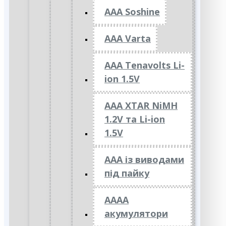
AAA Soshine
AAA Varta
AAA Tenavolts Li-
ion 1.5V
AAA XTAR NiMH
1.2V та Li-ion
1.5V
ААА із виводами
під пайку
АААА
акумулятори