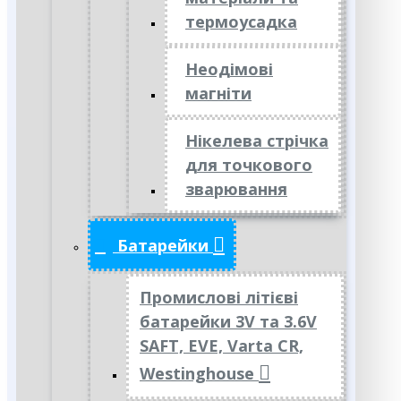
термоусадка
Неодімові
магніти
Нікелева стрічка
для точкового
зварювання
Батарейки
Промислові літієві
батарейки 3V та 3.6V
SAFT, EVE, Varta CR,
Westinghouse