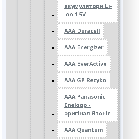
акумулятори Li-
ion 1.5V
AAA Duracell
AAA Energizer
AAA EverActive
AAA GP Recyko
AAA Panasonic
Eneloop -
оригінал Японія
AAA Quantum