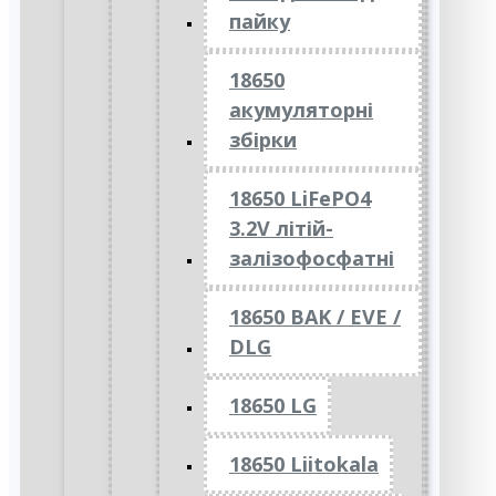
пайку
18650
акумуляторні
збірки
18650 LiFePO4
3.2V літій-
залізофосфатні
18650 BAK / EVE /
DLG
18650 LG
18650 Liitokala