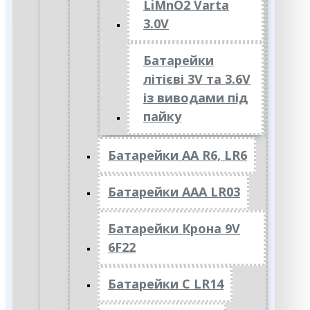
LiMnO2 Varta
3.0V
Батарейки
літієві 3V та 3.6V
із виводами під
пайку
Батарейки АА R6, LR6
Батарейки АAА LR03
Батарейки Крона 9V
6F22
Батарейки C LR14