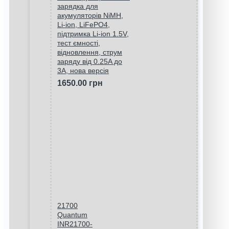
зарядка для
акумуляторів NiMH,
Li-ion, LiFePO4,
підтримка Li-ion 1.5V,
тест ємності,
відновлення, струм
заряду від 0.25A до
3A, нова версія
1650.00 грн
21700
Quantum
INR21700-