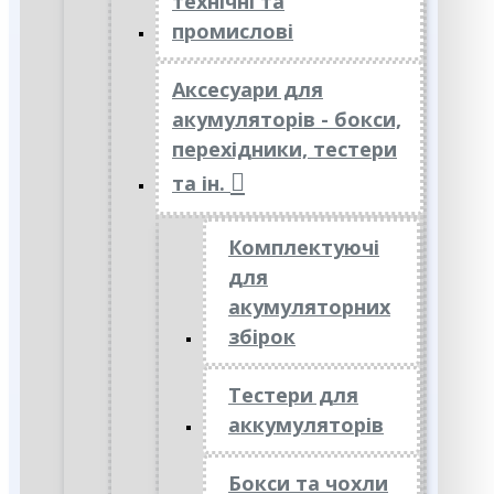
технічні та
промислові
Аксесуари для
акумуляторів - бокси,
перехідники, тестери
та ін.
Комплектуючі
для
акумуляторних
збірок
Тестери для
аккумуляторів
Бокси та чохли