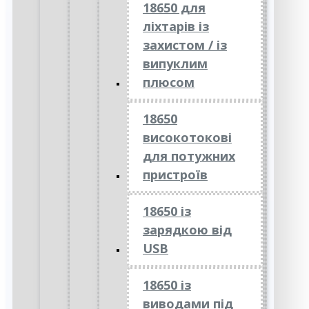
18650 для
ліхтарів із
захистом / із
випуклим
плюсом
18650
високотокові
для потужних
пристроїв
18650 із
зарядкою від
USB
18650 із
виводами під