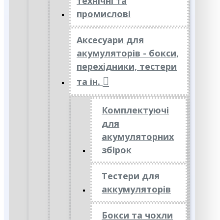
технічні та
промислові
Аксесуари для
акумуляторів - бокси,
перехідники, тестери
та ін.
Комплектуючі
для
акумуляторних
збірок
Тестери для
аккумуляторів
Бокси та чохли