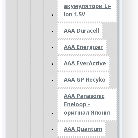
акумулятори Li-
ion 1.5V
AAA Duracell
AAA Energizer
AAA EverActive
AAA GP Recyko
AAA Panasonic
Eneloop -
оригінал Японія
AAA Quantum