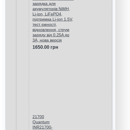
зарядка для
акумуляторів NiMH,
Li-ion, LiFePO4,
підтримка Li-ion 1.5V,
тест ємності,
відновлення, струм
заряду від 0.25A до
3A, нова версія
1650.00 грн
21700
Quantum
INR21700-