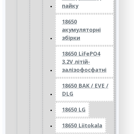
пайку
18650
акумуляторні
збірки
18650 LiFePO4
3.2V літій-
залізофосфатні
18650 BAK / EVE /
DLG
18650 LG
18650 Liitokala