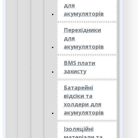
для
акумуляторів
Перехідники
для
акумуляторів
BMS плати
захисту
Батарейні
відсіки та
холдери для
акумуляторів
Ізоляційні
матеріали та