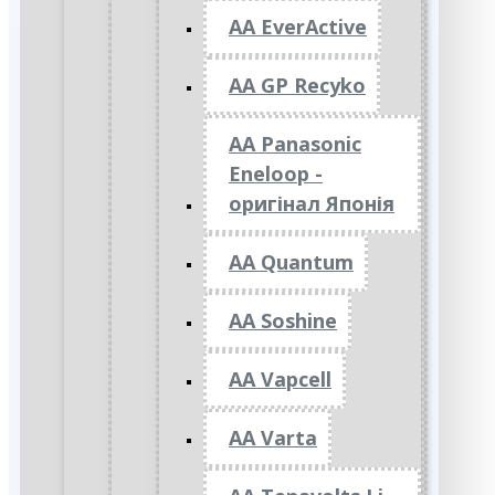
AA EverActive
AA GP Recyko
AA Panasonic
Eneloop -
оригінал Японія
AA Quantum
AA Soshine
AA Vapcell
AA Varta