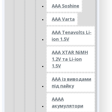
AAA Soshine
AAA Varta
AAA Tenavolts Li-
ion 1.5V
AAA XTAR NiMH
1.2V та Li-ion
1.5V
ААА із виводами
під пайку
АААА
акумулятори