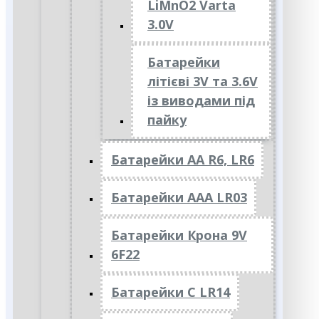
LiMnO2 Varta
3.0V
Батарейки
літієві 3V та 3.6V
із виводами під
пайку
Батарейки АА R6, LR6
Батарейки АAА LR03
Батарейки Крона 9V
6F22
Батарейки C LR14