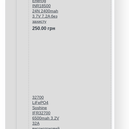
Enercig
INR18500
24N 2400mah
3.7V 7.2A без
захисту
250.00 грн
32700
LiFePO4
Soshine
IFR32700
6500mah 3.2V
32A
високотоковий