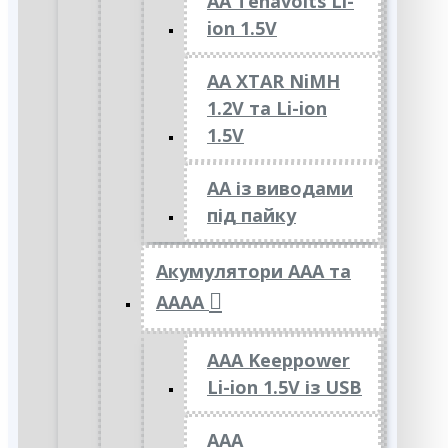
AA Tenavolts Li-
ion 1.5V
AA XTAR NiMH
1.2V та Li-ion
1.5V
АА із виводами
під пайку
Акумулятори ААА та
АААА
AAA Keeppower
Li-ion 1.5V із USB
ААА