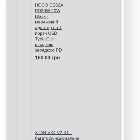
HOCO CS82A
PD20W 20W
Black -
мережевий
адаптер на 1
порти USB
Type-C із
швидкою
зарядкою PD
160.00 грн
XTAR VX4 V2 KT -
багатофункціональна