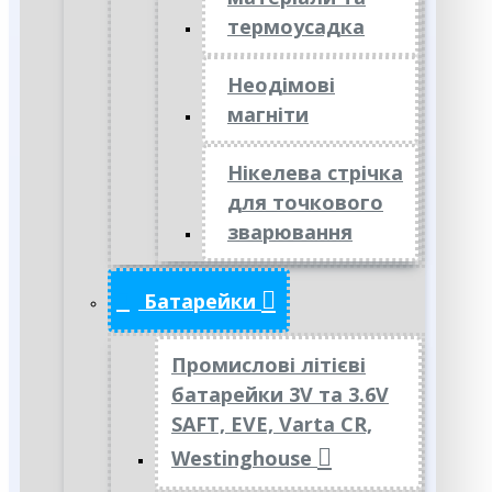
термоусадка
Неодімові
магніти
Нікелева стрічка
для точкового
зварювання
Батарейки
Промислові літієві
батарейки 3V та 3.6V
SAFT, EVE, Varta CR,
Westinghouse