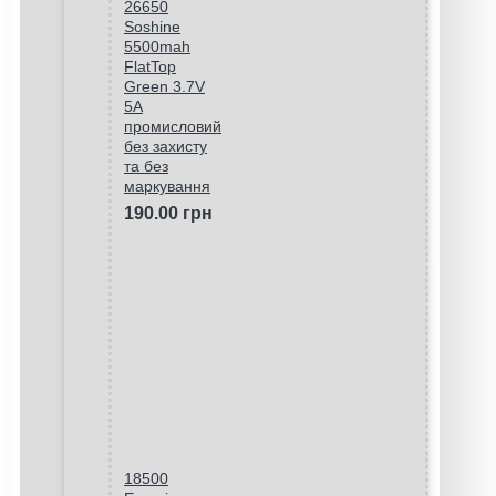
26650
Soshine
5500mah
FlatTop
Green 3.7V
5A
промисловий
без захисту
та без
маркування
190.00 грн
18500