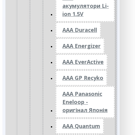
акумулятори Li-
ion 1.5V
AAA Duracell
AAA Energizer
AAA EverActive
AAA GP Recyko
AAA Panasonic
Eneloop -
оригінал Японія
AAA Quantum