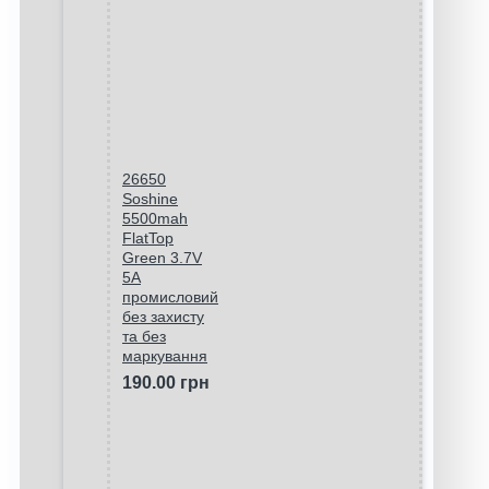
26650
Soshine
5500mah
FlatTop
Green 3.7V
5A
промисловий
без захисту
та без
маркування
190.00 грн