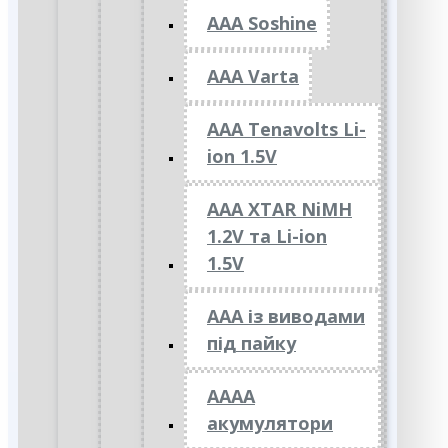
AAA Soshine
AAA Varta
AAA Tenavolts Li-
ion 1.5V
AAA XTAR NiMH
1.2V та Li-ion
1.5V
ААА із виводами
під пайку
АААА
акумулятори