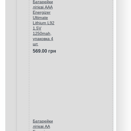
Батарейки
літієві ААA
Energizer
Ultimate
Lithium L92
1.5V
1250mah,
упаковка 4
шт.
569.00 грн
Батарейки
літієві AA