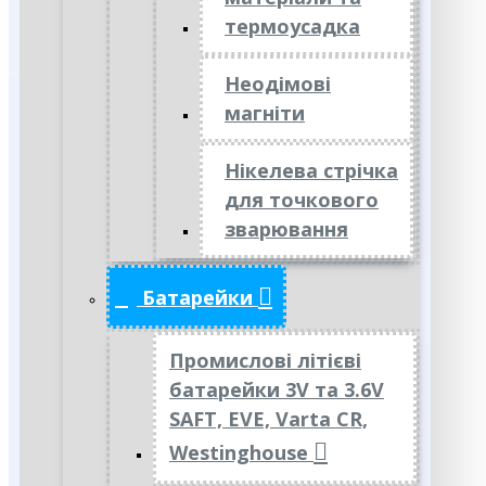
термоусадка
Неодімові
магніти
Нікелева стрічка
для точкового
зварювання
Батарейки
Промислові літієві
батарейки 3V та 3.6V
SAFT, EVE, Varta CR,
Westinghouse