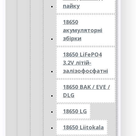
пайку
18650
акумуляторні
збірки
18650 LiFePO4
3.2V літій-
залізофосфатні
18650 BAK / EVE /
DLG
18650 LG
18650 Liitokala