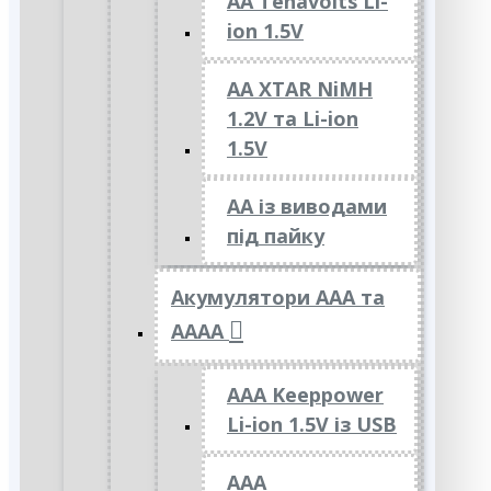
AA Tenavolts Li-
ion 1.5V
AA XTAR NiMH
1.2V та Li-ion
1.5V
АА із виводами
під пайку
Акумулятори ААА та
АААА
AAA Keeppower
Li-ion 1.5V із USB
ААА