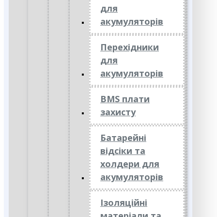
для
акумуляторів
Перехідники
для
акумуляторів
BMS плати
захисту
Батарейні
відсіки та
холдери для
акумуляторів
Ізоляційні
матеріали та