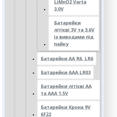
LiMnO2 Varta
3.0V
Батарейки
літієві 3V та 3.6V
із виводами під
пайку
Батарейки АА R6, LR6
Батарейки АAА LR03
Батарейки літієві АА
та ААА 1.5V
Батарейки Крона 9V
6F22