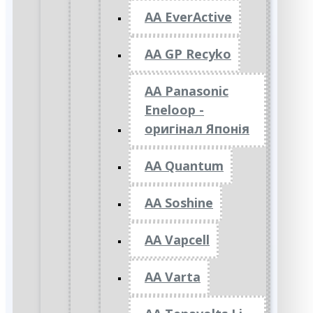
AA EverActive
AA GP Recyko
AA Panasonic
Eneloop -
оригінал Японія
AA Quantum
AA Soshine
AA Vapcell
AA Varta