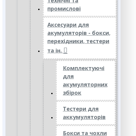
технічні та
промислові
Аксесуари для
акумуляторів - бокси,
перехідники, тестери
та ін.
Комплектуючі
для
акумуляторних
збірок
Тестери для
аккумуляторів
Бокси та чохли