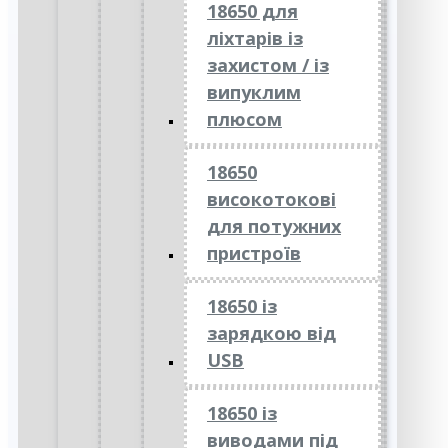
18650 для
ліхтарів із
захистом / із
випуклим
плюсом
18650
високотокові
для потужних
пристроїв
18650 із
зарядкою від
USB
18650 із
виводами під