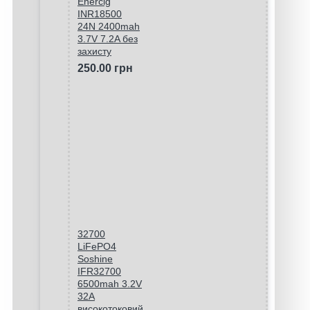
Enercig
INR18500
24N 2400mah
3.7V 7.2A без
захисту
250.00 грн
32700
LiFePO4
Soshine
IFR32700
6500mah 3.2V
32A
високотоковий