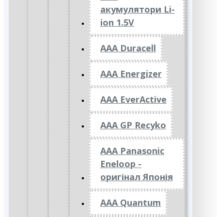
акумулятори Li-
ion 1.5V
AAA Duracell
AAA Energizer
AAA EverActive
AAA GP Recyko
AAA Panasonic
Eneloop -
оригінал Японія
AAA Quantum