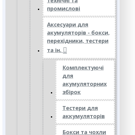
технічні та
промислові
Аксесуари для
акумуляторів - бокси,
перехідники, тестери
та ін.
Комплектуючі
для
акумуляторних
збірок
Тестери для
аккумуляторів
Бокси та чохли