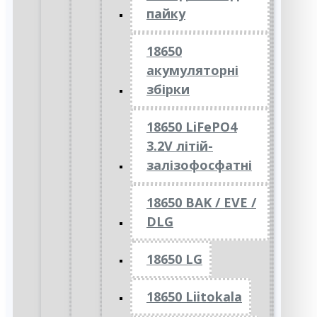
пайку
18650
акумуляторні
збірки
18650 LiFePO4
3.2V літій-
залізофосфатні
18650 BAK / EVE /
DLG
18650 LG
18650 Liitokala