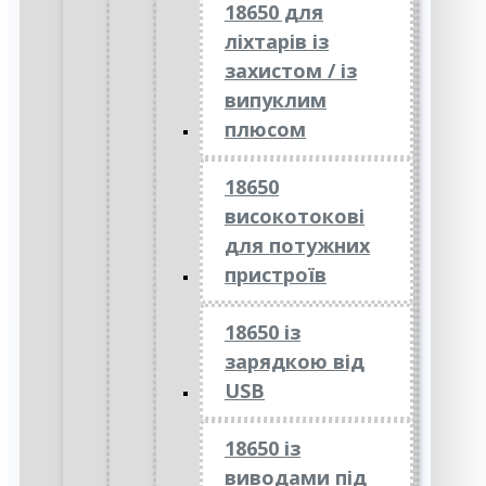
18650 для
ліхтарів із
захистом / із
випуклим
плюсом
18650
високотокові
для потужних
пристроїв
18650 із
зарядкою від
USB
18650 із
виводами під