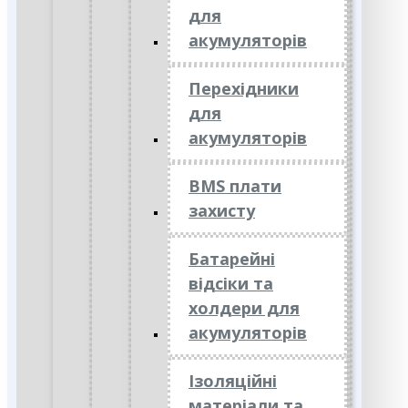
для
акумуляторів
Перехідники
для
акумуляторів
BMS плати
захисту
Батарейні
відсіки та
холдери для
акумуляторів
Ізоляційні
матеріали та