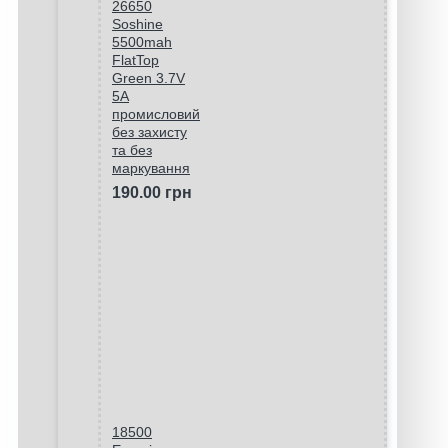
26650
Soshine
5500mah
FlatTop
Green 3.7V
5A
промисловий
без захисту
та без
маркування
190.00 грн
18500