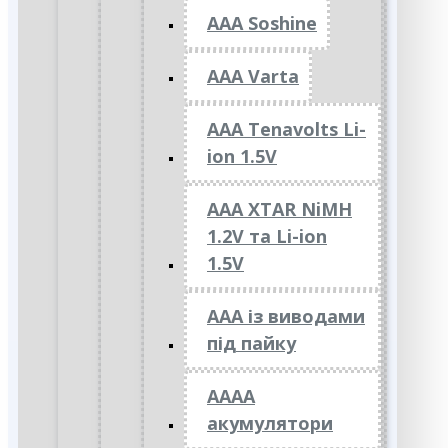
AAA Soshine
AAA Varta
AAA Tenavolts Li-
ion 1.5V
AAA XTAR NiMH
1.2V та Li-ion
1.5V
ААА із виводами
під пайку
АААА
акумулятори