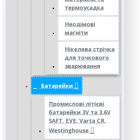
термоусадка
Неодімові
магніти
Нікелева стрічка
для точкового
зварювання
Батарейки
Промислові літієві
батарейки 3V та 3.6V
SAFT, EVE, Varta CR,
Westinghouse