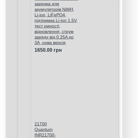
зарядка для
акумуляторів NiMH,
Li-ion, LiFePO4,
підтримка Li-ion 1.5V,
тест ємності,
відновлення, струм
заряду від 0.25A до
3A, нова версія
1650.00 грн
21700
Quantum
INR21700-