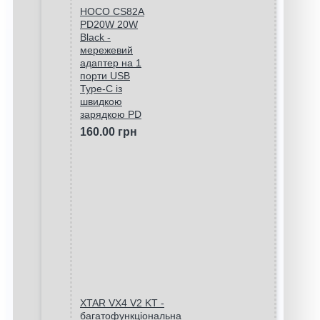
HOCO CS82A
PD20W 20W
Black -
мережевий
адаптер на 1
порти USB
Type-C із
швидкою
зарядкою PD
160.00 грн
XTAR VX4 V2 KT -
багатофункціональна