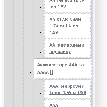
AA Tenavolts Li-
ion 1.5V
AA XTAR NiMH
1.2V та Li-ion
1.5V
АА із виводами
під пайку
Акумулятори ААА та
АААА
AAA Keeppower
Li-ion 1.5V із USB
ААА