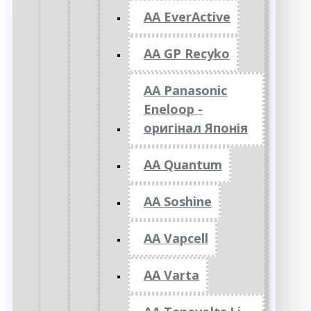
AA EverActive
AA GP Recyko
AA Panasonic
Eneloop -
оригінал Японія
AA Quantum
AA Soshine
AA Vapcell
AA Varta