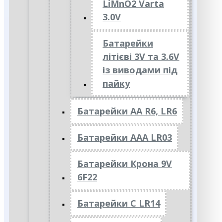
LiMnO2 Varta
3.0V
Батарейки
літієві 3V та 3.6V
із виводами під
пайку
Батарейки АА R6, LR6
Батарейки АAА LR03
Батарейки Крона 9V
6F22
Батарейки C LR14