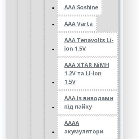
AAA Soshine
AAA Varta
AAA Tenavolts Li-
ion 1.5V
AAA XTAR NiMH
1.2V та Li-ion
1.5V
ААА із виводами
під пайку
АААА
акумулятори