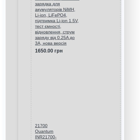
зарядка для
акумуляторів NiMH,
Li-ion, LiFePO4,
підтримка Li-ion 1.5V,
тест ємності,
відновлення, струм
заряду від 0.25A до
3A, нова версія
1650.00 грн
21700
Quantum
INR21700-