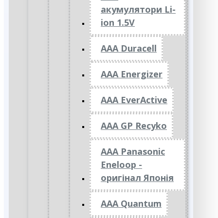
акумулятори Li-
ion 1.5V
AAA Duracell
AAA Energizer
AAA EverActive
AAA GP Recyko
AAA Panasonic
Eneloop -
оригінал Японія
AAA Quantum