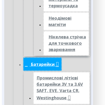
термоусадка
Неодімові
магніти
Нікелева стрічка
для точкового
зварювання
Батарейки
Промислові літієві
батарейки 3V та 3.6V
SAFT, EVE, Varta CR,
Westinghouse