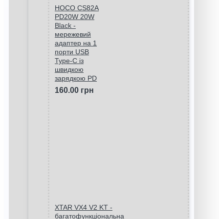
HOCO CS82A
PD20W 20W
Black -
мережевий
адаптер на 1
порти USB
Type-C із
швидкою
зарядкою PD
160.00 грн
XTAR VX4 V2 KT -
багатофункціональна