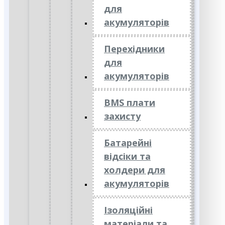
для
акумуляторів
Перехідники
для
акумуляторів
BMS плати
захисту
Батарейні
відсіки та
холдери для
акумуляторів
Ізоляційні
матеріали та