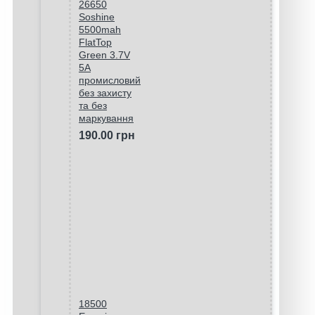
26650
Soshine
5500mah
FlatTop
Green 3.7V
5A
промисловий
без захисту
та без
маркування
190.00 грн
18500