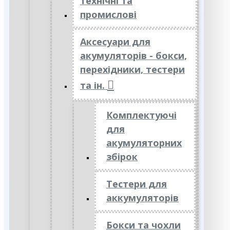
технічні та
промислові
Аксесуари для
акумуляторів - бокси,
перехідники, тестери
та ін.
Комплектуючі
для
акумуляторних
збірок
Тестери для
аккумуляторів
Бокси та чохли