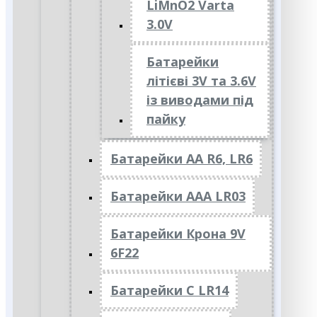
LiMnO2 Varta
3.0V
Батарейки
літієві 3V та 3.6V
із виводами під
пайку
Батарейки АА R6, LR6
Батарейки АAА LR03
Батарейки Крона 9V
6F22
Батарейки C LR14