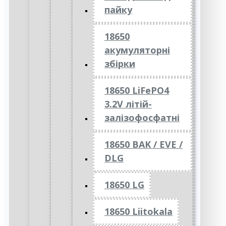
пайку
18650
акумуляторні
збірки
18650 LiFePO4
3.2V літій-
залізофосфатні
18650 BAK / EVE /
DLG
18650 LG
18650 Liitokala