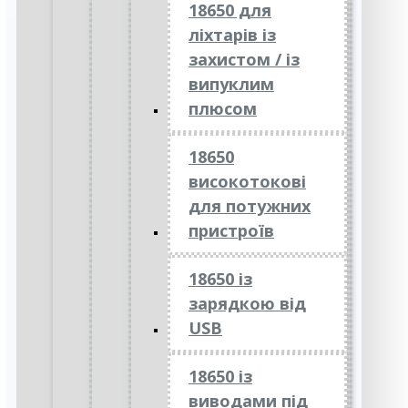
18650 для
ліхтарів із
захистом / із
випуклим
плюсом
18650
високотокові
для потужних
пристроїв
18650 із
зарядкою від
USB
18650 із
виводами під