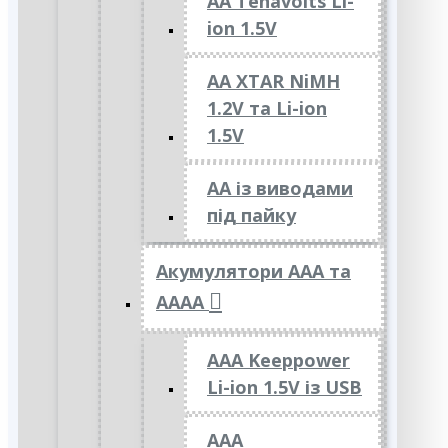
AA Tenavolts Li-
ion 1.5V
AA XTAR NiMH
1.2V та Li-ion
1.5V
АА із виводами
під пайку
Акумулятори ААА та
АААА
AAA Keeppower
Li-ion 1.5V із USB
ААА