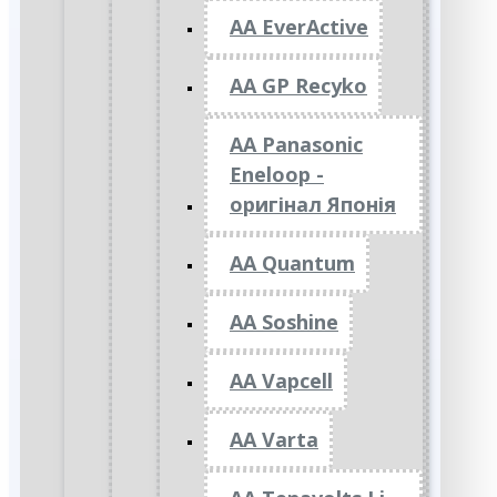
AA EverActive
AA GP Recyko
AA Panasonic
Eneloop -
оригінал Японія
AA Quantum
AA Soshine
AA Vapcell
AA Varta