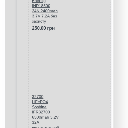
Enercig
INR18500
24N 2400mah
3.7V 7.2A без
захисту
250.00 грн
32700
LiFePO4
Soshine
IFR32700
6500mah 3.2V
32A
високотоковий