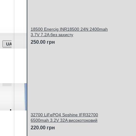
Ми працюємо -
Дата оновлення інформації - 06.
Відправка замовлень Новою Поштою та Укрпоштою щ
18500 Enercig INR18500 24N 2400mah
3.7V 7.2A без захисту
250.00 грн
UA
Особистий кабінет
32700 LiFePO4 Soshine IFR32700
6500mah 3.2V 32A високотоковий
220.00 грн