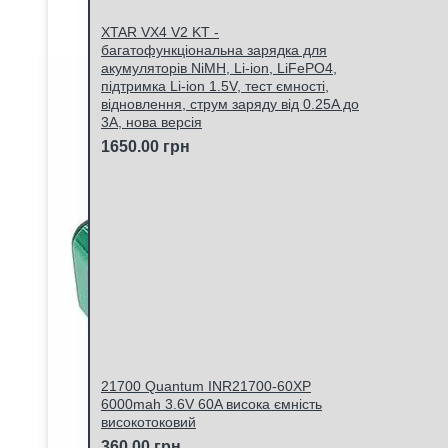
XTAR VX4 V2 KT -
багатофункціональна зарядка для
акумуляторів NiMH, Li-ion, LiFePO4,
підтримка Li-ion 1.5V, тест ємності,
відновлення, струм заряду від 0.25A до
3A, нова версія
1650.00 грн
21700 Quantum INR21700-60XP
6000mah 3.6V 60A висока ємність
високотоковий
360.00 грн