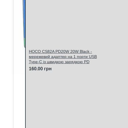
HOCO CS82A PD20W 20W Black -
мережевий адаптер на 1 порти USB
Type-C із швидкою зарядкою PD
160.00 грн