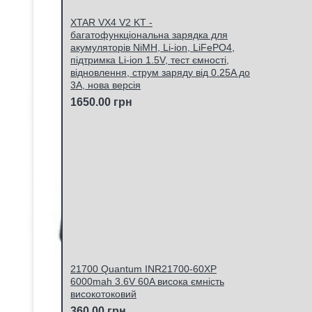
XTAR VX4 V2 KT -
багатофункціональна зарядка для
акумуляторів NiMH, Li-ion, LiFePO4,
підтримка Li-ion 1.5V, тест ємності,
відновлення, струм заряду від 0.25A до
3A, нова версія
1650.00 грн
21700 Quantum INR21700-60XP
6000mah 3.6V 60A висока ємність
високотоковий
360.00 грн