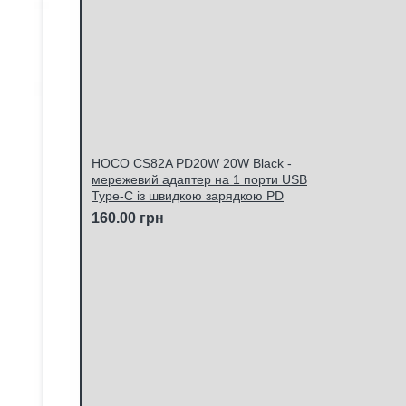
HOCO CS82A PD20W 20W Black -
мережевий адаптер на 1 порти USB
Type-C із швидкою зарядкою PD
160.00 грн