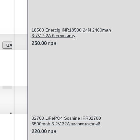
Відправка замовлень Новою Поштою та Укрпоштою щ
18500 Enercig INR18500 24N 2400mah
3.7V 7.2A без захисту
250.00 грн
UA
Особистий кабінет
32700 LiFePO4 Soshine IFR32700
6500mah 3.2V 32A високотоковий
220.00 грн