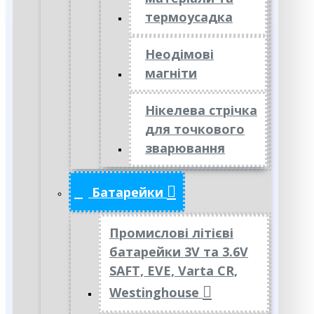
термоусадка
Неодімові
магніти
Нікелева стрічка
для точкового
зварювання
Батарейки
Промислові літієві
батарейки 3V та 3.6V
SAFT, EVE, Varta CR,
Westinghouse