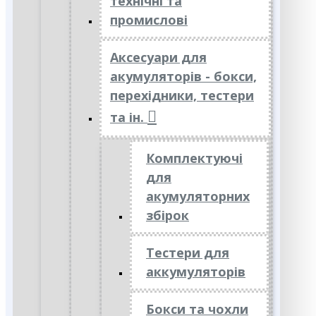
технічні та
промислові
Аксесуари для
акумуляторів - бокси,
перехідники, тестери
та ін.
Комплектуючі
для
акумуляторних
збірок
Тестери для
аккумуляторів
Бокси та чохли