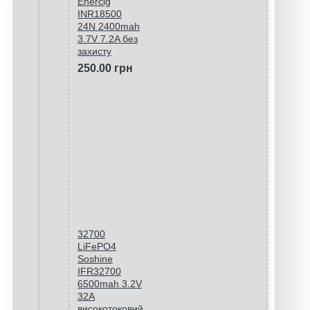
Enercig
INR18500
24N 2400mah
3.7V 7.2A без
захисту
250.00 грн
32700
LiFePO4
Soshine
IFR32700
6500mah 3.2V
32A
високотоковий