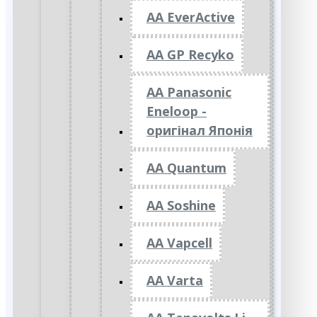
AA EverActive
AA GP Recyko
AA Panasonic
Eneloop -
оригінал Японія
AA Quantum
AA Soshine
AA Vapcell
AA Varta