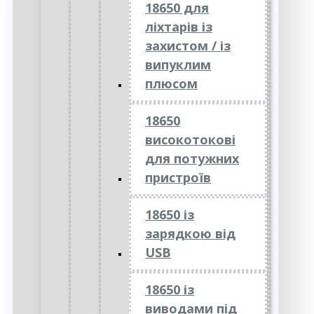
18650 для
ліхтарів із
захистом / із
випуклим
плюсом
18650
високотокові
для потужних
пристроїв
18650 із
зарядкою від
USB
18650 із
виводами під