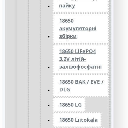
пайку
18650
акумуляторні
збірки
18650 LiFePO4
3.2V літій-
залізофосфатні
18650 BAK / EVE /
DLG
18650 LG
18650 Liitokala