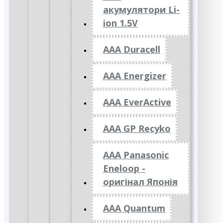
акумулятори Li-
ion 1.5V
AAA Duracell
AAA Energizer
AAA EverActive
AAA GP Recyko
AAA Panasonic
Eneloop -
оригінал Японія
AAA Quantum