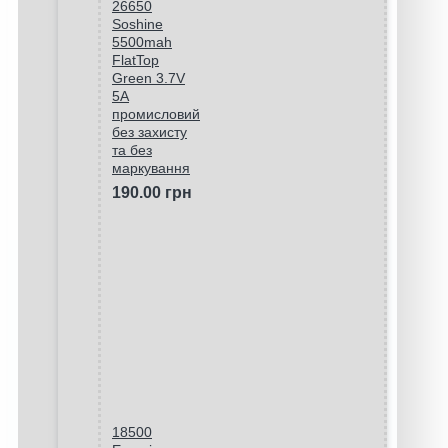
26650
Soshine
5500mah
FlatTop
Green 3.7V
5A
промисловий
без захисту
та без
маркування
190.00 грн
18500