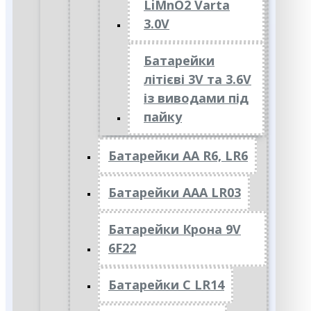
LiMnO2 Varta
3.0V
Батарейки
літієві 3V та 3.6V
із виводами під
пайку
Батарейки АА R6, LR6
Батарейки АAА LR03
Батарейки Крона 9V
6F22
Батарейки C LR14