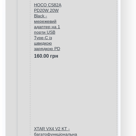
HOCO CS82A
PD20W 20W
Black -
мережевий
адаптер на 1
порти USB
Type-C із
швидкою
зарядкою PD
160.00 грн
XTAR VX4 V2 KT -
багатофункціональна