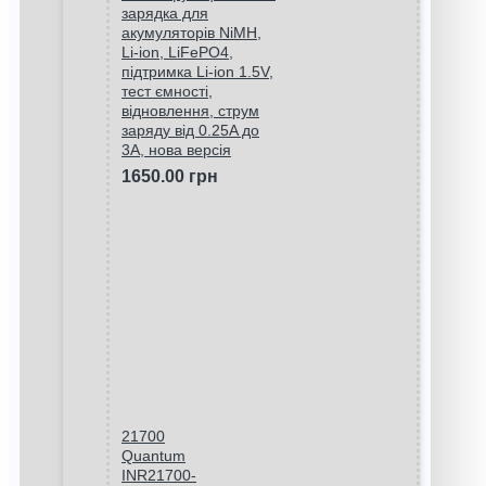
зарядка для
акумуляторів NiMH,
Li-ion, LiFePO4,
підтримка Li-ion 1.5V,
тест ємності,
відновлення, струм
заряду від 0.25A до
3A, нова версія
1650.00 грн
21700
Quantum
INR21700-