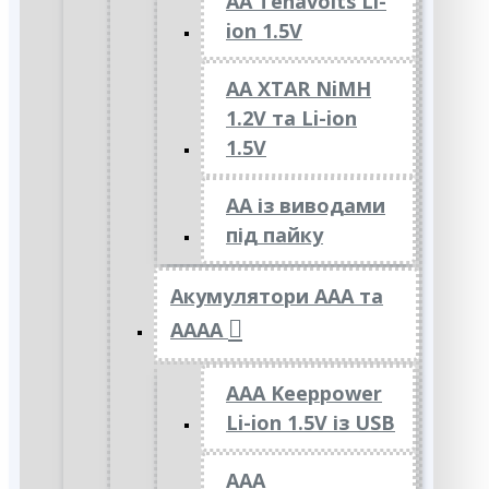
AA Tenavolts Li-
ion 1.5V
AA XTAR NiMH
1.2V та Li-ion
1.5V
АА із виводами
під пайку
Акумулятори ААА та
АААА
AAA Keeppower
Li-ion 1.5V із USB
ААА