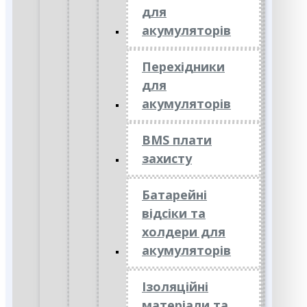
для
акумуляторів
Перехідники
для
акумуляторів
BMS плати
захисту
Батарейні
відсіки та
холдери для
акумуляторів
Ізоляційні
матеріали та