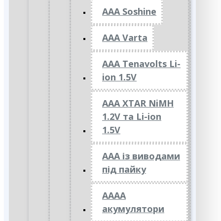
AAA Soshine
AAA Varta
AAA Tenavolts Li-
ion 1.5V
AAA XTAR NiMH
1.2V та Li-ion
1.5V
ААА із виводами
під пайку
АААА
акумулятори