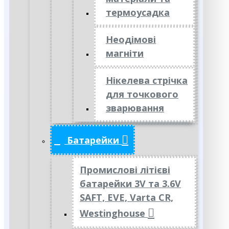
термоусадка
Неодімові
магніти
Нікелева стрічка
для точкового
зварювання
Батарейки
Промислові літієві
батарейки 3V та 3.6V
SAFT, EVE, Varta CR,
Westinghouse