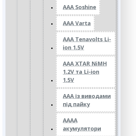
AAA Soshine
AAA Varta
AAA Tenavolts Li-
ion 1.5V
AAA XTAR NiMH
1.2V та Li-ion
1.5V
ААА із виводами
під пайку
АААА
акумулятори