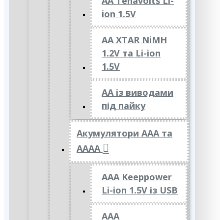
AA Tenavolts Li-
ion 1.5V
AA XTAR NiMH
1.2V та Li-ion
1.5V
АА із виводами
під пайку
Акумулятори ААА та
АААА
AAA Keeppower
Li-ion 1.5V із USB
ААА