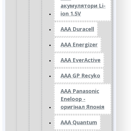
акумулятори Li-
ion 1.5V
AAA Duracell
AAA Energizer
AAA EverActive
AAA GP Recyko
AAA Panasonic
Eneloop -
оригінал Японія
AAA Quantum