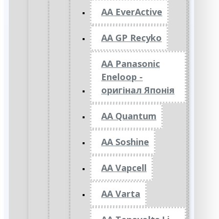
AA EverActive
AA GP Recyko
AA Panasonic
Eneloop -
оригінал Японія
AA Quantum
AA Soshine
AA Vapcell
AA Varta