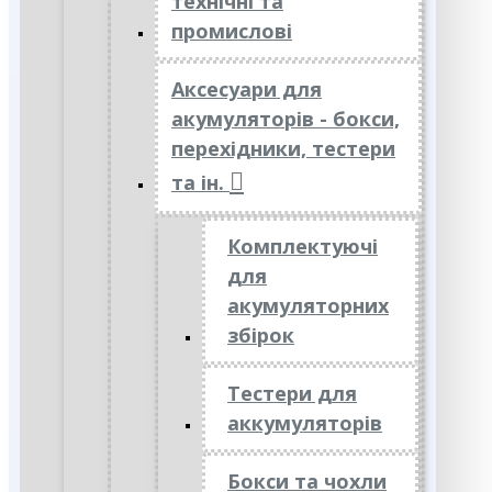
технічні та
промислові
Аксесуари для
акумуляторів - бокси,
перехідники, тестери
та ін.
Комплектуючі
для
акумуляторних
збірок
Тестери для
аккумуляторів
Бокси та чохли