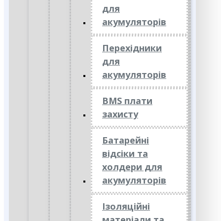
для
акумуляторів
Перехідники
для
акумуляторів
BMS плати
захисту
Батарейні
відсіки та
холдери для
акумуляторів
Ізоляційні
матеріали та