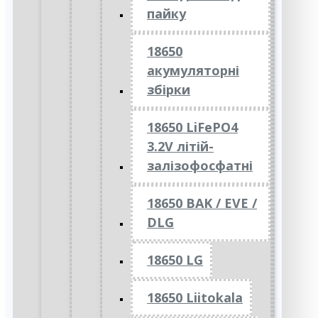
пайку
18650
акумуляторні
збірки
18650 LiFePO4
3.2V літій-
залізофосфатні
18650 BAK / EVE /
DLG
18650 LG
18650 Liitokala