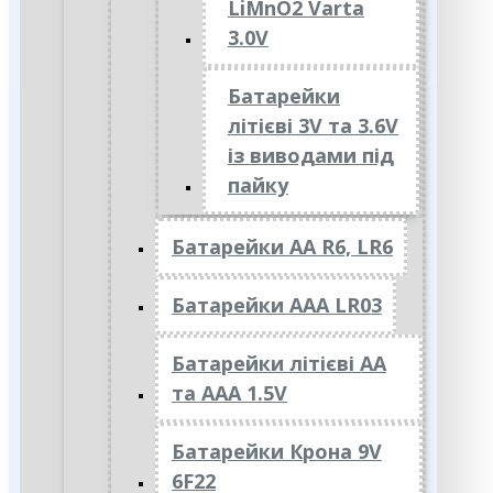
LiMnO2 Varta
3.0V
Батарейки
літієві 3V та 3.6V
із виводами під
пайку
Батарейки АА R6, LR6
Батарейки АAА LR03
Батарейки літієві АА
та ААА 1.5V
Батарейки Крона 9V
6F22