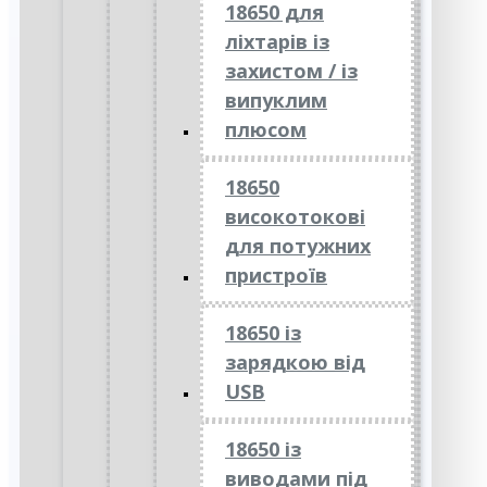
18650 для
ліхтарів із
захистом / із
випуклим
плюсом
18650
високотокові
для потужних
пристроїв
18650 із
зарядкою від
USB
18650 із
виводами під