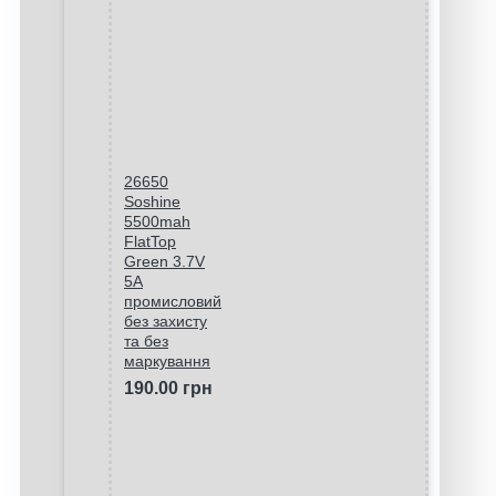
26650
Soshine
5500mah
FlatTop
Green 3.7V
5A
промисловий
без захисту
та без
маркування
190.00 грн