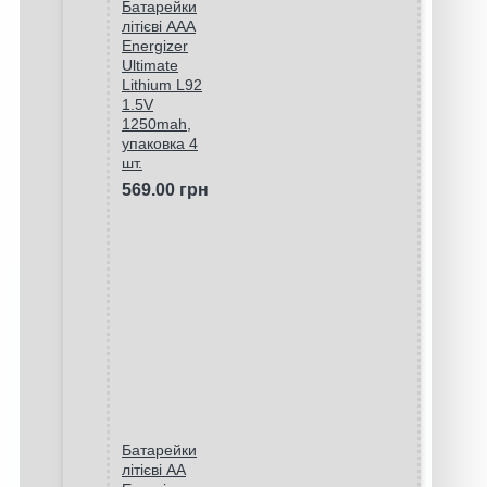
Батарейки
літієві ААA
Energizer
Ultimate
Lithium L92
1.5V
1250mah,
упаковка 4
шт.
569.00 грн
Батарейки
літієві AA