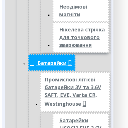
Неодімові
магніти
Нікелева стрічка
для точкового
зварювання
Батарейки
Промислові літієві
батарейки 3V та 3.6V
SAFT, EVE, Varta CR,
Westinghouse
Батарейки