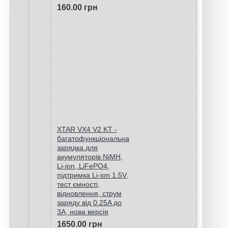
160.00 грн
XTAR VX4 V2 KT -
багатофункціональна
зарядка для
акумуляторів NiMH,
Li-ion, LiFePO4,
підтримка Li-ion 1.5V,
тест ємності,
відновлення, струм
заряду від 0.25A до
3A, нова версія
1650.00 грн