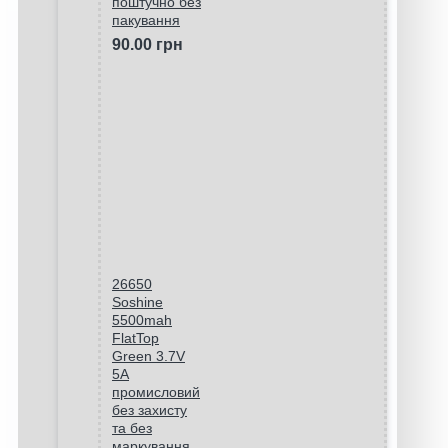
поштучно без
пакування
90.00 грн
26650
Soshine
5500mah
FlatTop
Green 3.7V
5A
промисловий
без захисту
та без
маркування