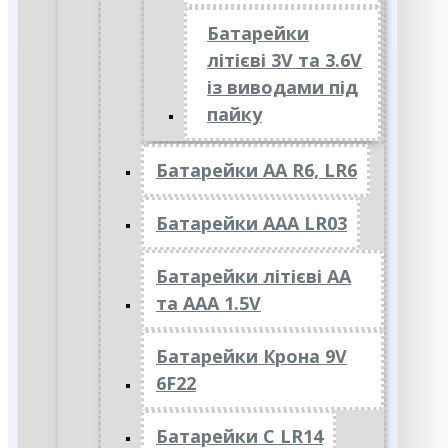
Батарейки
літієві 3V та 3.6V
із виводами під
пайку
Батарейки АА R6, LR6
Батарейки АAА LR03
Батарейки літієві АА
та ААА 1.5V
Батарейки Крона 9V
6F22
Батарейки C LR14