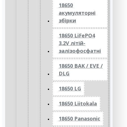
18650
акумуляторні
збірки
18650 LiFePO4
3.2V літій-
залізофосфатні
18650 BAK / EVE /
DLG
18650 LG
18650 Liitokala
18650 Panasonic