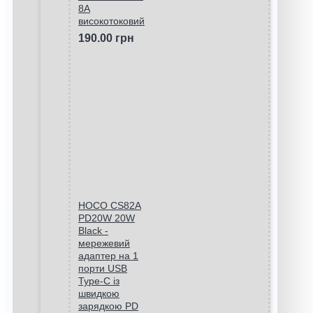
8A
високотоковий
190.00 грн
HOCO CS82A
PD20W 20W
Black -
мережевий
адаптер на 1
порти USB
Type-C із
швидкою
зарядкою PD