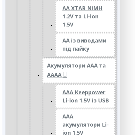
AA XTAR NiMH
1.2V та Li-ion
1.5V
АА із виводами
під пайку
Акумулятори ААА та
АААА
AAA Keeppower
Li-ion 1.5V із USB
ААА
акумулятори Li-
ion 1.5V