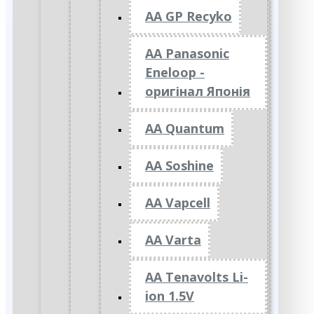
AA GP Recyko
AA Panasonic
Eneloop -
оригінал Японія
AA Quantum
AA Soshine
AA Vapcell
AA Varta
AA Tenavolts Li-
ion 1.5V