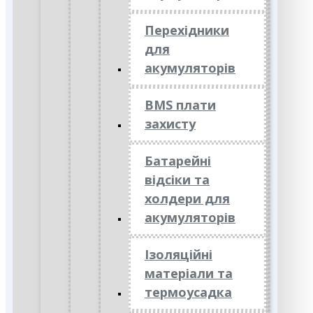
Перехідники
для
акумуляторів
BMS плати
захисту
Батарейні
відсіки та
холдери для
акумуляторів
Ізоляційні
матеріали та
термоусадка