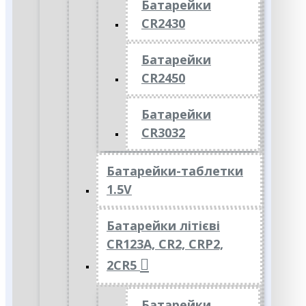
Батарейки
CR2430
Батарейки
CR2450
Батарейки
CR3032
Батарейки-таблетки
1.5V
Батарейки літієві
CR123A, CR2, CRP2,
2CR5
Батарейки