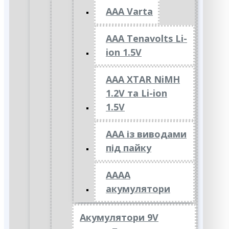
AAA Varta
AAA Tenavolts Li-
ion 1.5V
AAA XTAR NiMH
1.2V та Li-ion
1.5V
ААА із виводами
під пайку
АААА
акумулятори
Акумулятори 9V