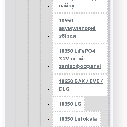
пайку
18650
акумуляторні
збірки
18650 LiFePO4
3.2V літій-
залізофосфатні
18650 BAK / EVE /
DLG
18650 LG
18650 Liitokala