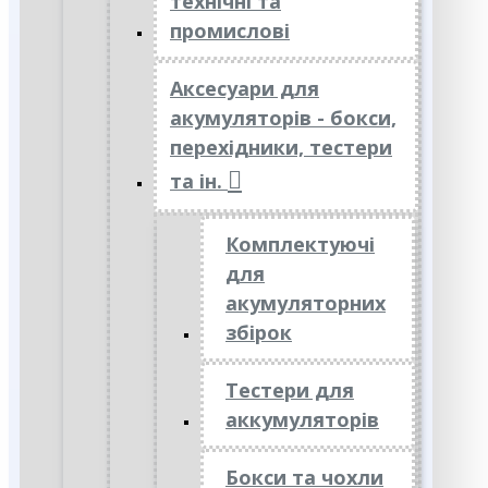
технічні та
промислові
Аксесуари для
акумуляторів - бокси,
перехідники, тестери
та ін.
Комплектуючі
для
акумуляторних
збірок
Тестери для
аккумуляторів
Бокси та чохли