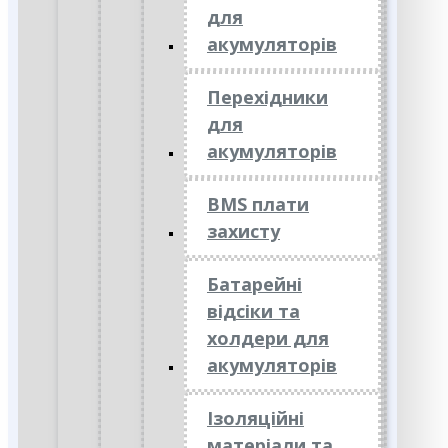
для
акумуляторів
Перехідники
для
акумуляторів
BMS плати
захисту
Батарейні
відсіки та
холдери для
акумуляторів
Ізоляційні
матеріали та