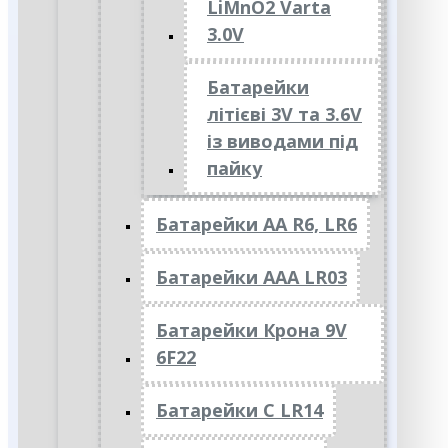
LiMnO2 Varta
3.0V
Батарейки
літієві 3V та 3.6V
із виводами під
пайку
Батарейки АА R6, LR6
Батарейки АAА LR03
Батарейки Крона 9V
6F22
Батарейки C LR14