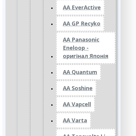
AA EverActive
AA GP Recyko
AA Panasonic
Eneloop -
оригінал Японія
AA Quantum
AA Soshine
AA Vapcell
AA Varta