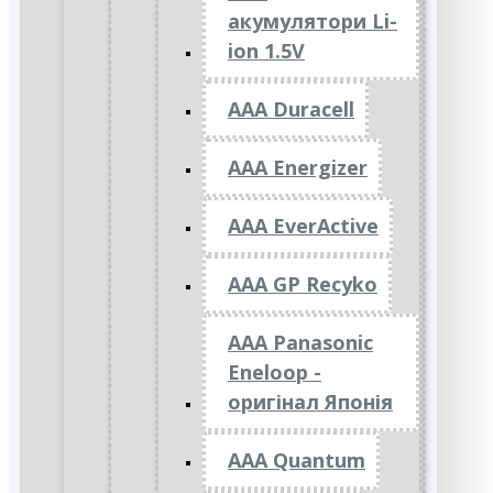
акумулятори Li-
ion 1.5V
AAA Duracell
AAA Energizer
AAA EverActive
AAA GP Recyko
AAA Panasonic
Eneloop -
оригінал Японія
AAA Quantum