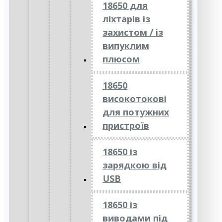
18650 для
ліхтарів із
захистом / із
випуклим
плюсом
18650
високотокові
для потужних
пристроїв
18650 із
зарядкою від
USB
18650 із
виводами під