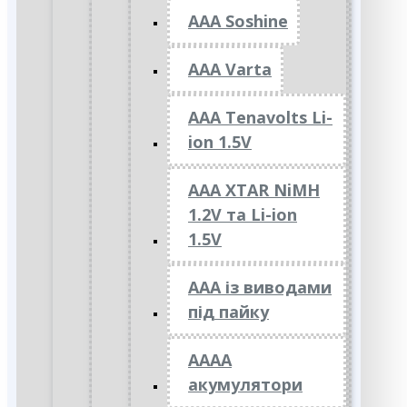
AAA Soshine
AAA Varta
AAA Tenavolts Li-
ion 1.5V
AAA XTAR NiMH
1.2V та Li-ion
1.5V
ААА із виводами
під пайку
АААА
акумулятори