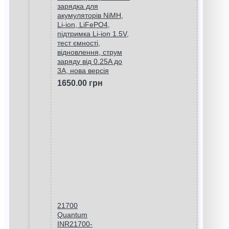
зарядка для
акумуляторів NiMH,
Li-ion, LiFePO4,
підтримка Li-ion 1.5V,
тест ємності,
відновлення, струм
заряду від 0.25A до
3A, нова версія
1650.00 грн
21700
Quantum
INR21700-