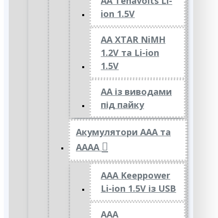
AA Tenavolts Li-
ion 1.5V
AA XTAR NiMH
1.2V та Li-ion
1.5V
АА із виводами
під пайку
Акумулятори ААА та
АААА
AAA Keeppower
Li-ion 1.5V із USB
ААА