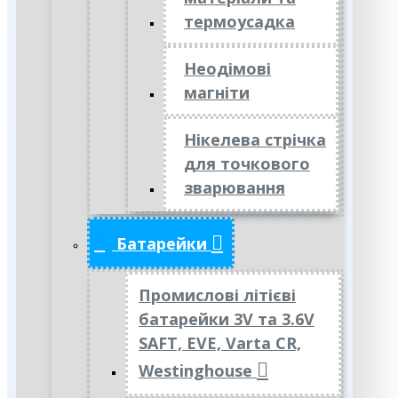
термоусадка
Неодімові
магніти
Нікелева стрічка
для точкового
зварювання
Батарейки
Промислові літієві
батарейки 3V та 3.6V
SAFT, EVE, Varta CR,
Westinghouse