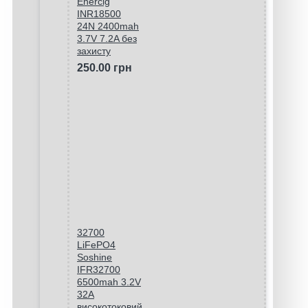
Enercig
INR18500
24N 2400mah
3.7V 7.2A без
захисту
250.00 грн
32700
LiFePO4
Soshine
IFR32700
6500mah 3.2V
32A
високотоковий