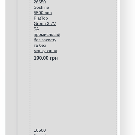
26650
Soshine
5500mah
FlatTop
Green 3.7V
5A
промисловий
без захисту
та без
маркування
190.00 грн
18500