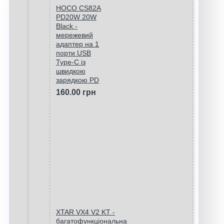
HOCO CS82A
PD20W 20W
Black -
мережевий
адаптер на 1
порти USB
Type-C із
швидкою
зарядкою PD
160.00 грн
XTAR VX4 V2 KT -
багатофункціональна