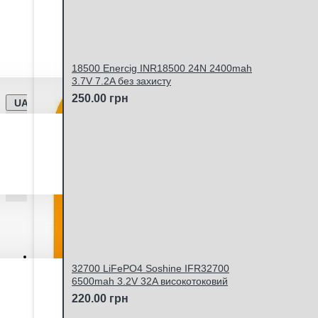
Відправка замовлень Новою Поштою та Укрпоштою щ
18500 Enercig INR18500 24N 2400mah
3.7V 7.2A без захисту
250.00 грн
UA
Особистий кабінет
32700 LiFePO4 Soshine IFR32700
6500mah 3.2V 32A високотоковий
220.00 грн