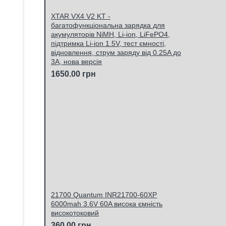
XTAR VX4 V2 KT -
багатофункціональна зарядка для
акумуляторів NiMH, Li-ion, LiFePO4,
підтримка Li-ion 1.5V, тест ємності,
відновлення, струм заряду від 0.25A до
3A, нова версія
1650.00 грн
21700 Quantum INR21700-60XP
6000mah 3.6V 60A висока ємність
високотоковий
360.00 грн