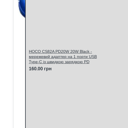
HOCO CS82A PD20W 20W Black -
мережевий адаптер на 1 порти USB
Type-C із швидкою зарядкою PD
160.00 грн