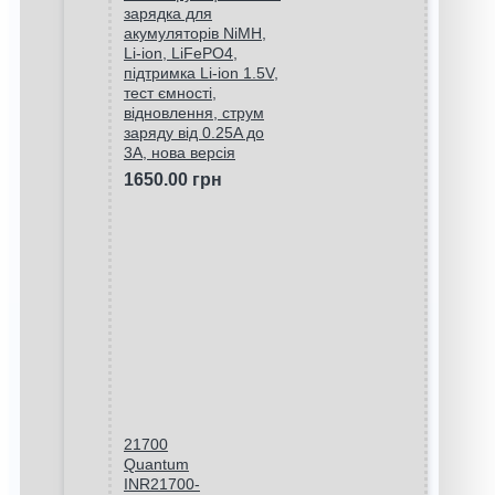
зарядка для
акумуляторів NiMH,
Li-ion, LiFePO4,
підтримка Li-ion 1.5V,
тест ємності,
відновлення, струм
заряду від 0.25A до
3A, нова версія
1650.00 грн
21700
Quantum
INR21700-