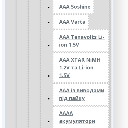
AAA Soshine
AAA Varta
AAA Tenavolts Li-
ion 1.5V
AAA XTAR NiMH
1.2V та Li-ion
1.5V
ААА із виводами
під пайку
АААА
акумулятори