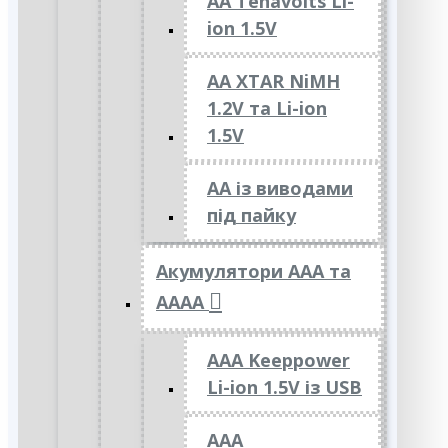
AA Tenavolts Li-
ion 1.5V
AA XTAR NiMH
1.2V та Li-ion
1.5V
АА із виводами
під пайку
Акумулятори ААА та
АААА
AAA Keeppower
Li-ion 1.5V із USB
ААА