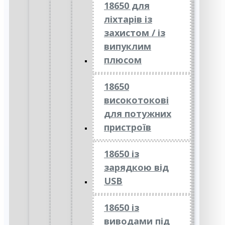
18650 для
ліхтарів із
захистом / із
випуклим
плюсом
18650
високотокові
для потужних
пристроїв
18650 із
зарядкою від
USB
18650 із
виводами під