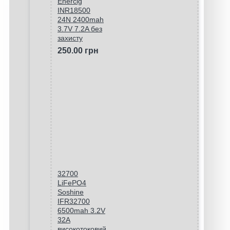
Enercig
INR18500
24N 2400mah
3.7V 7.2A без
захисту
250.00 грн
32700
LiFePO4
Soshine
IFR32700
6500mah 3.2V
32A
високотоковий