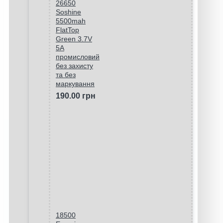
26650
Soshine
5500mah
FlatTop
Green 3.7V
5A
промисловий
без захисту
та без
маркування
190.00 грн
18500