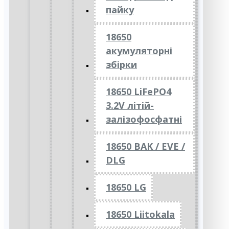
пайку
18650
акумуляторні
збірки
18650 LiFePO4
3.2V літій-
залізофосфатні
18650 BAK / EVE /
DLG
18650 LG
18650 Liitokala