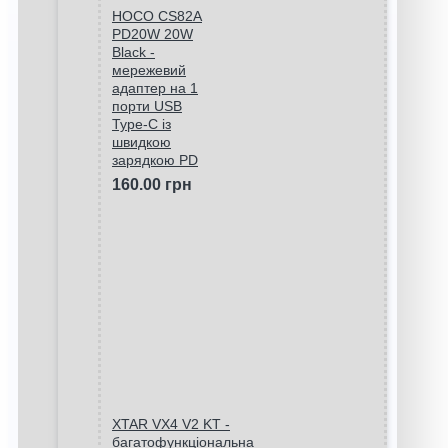
HOCO CS82A
PD20W 20W
Black -
мережевий
адаптер на 1
порти USB
Type-C із
швидкою
зарядкою PD
160.00 грн
XTAR VX4 V2 KT -
багатофункціональна