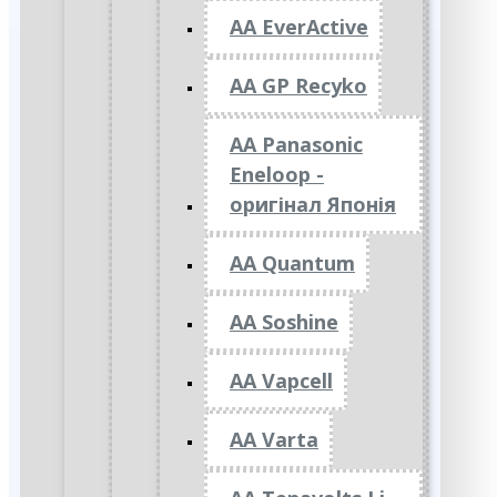
AA EverActive
AA GP Recyko
AA Panasonic
Eneloop -
оригінал Японія
AA Quantum
AA Soshine
AA Vapcell
AA Varta