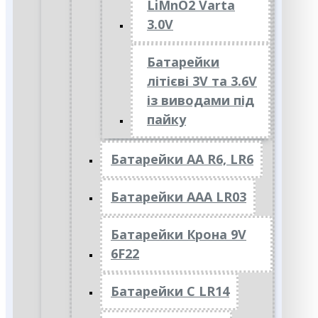
LiMnO2 Varta
3.0V
Батарейки
літієві 3V та 3.6V
із виводами під
пайку
Батарейки АА R6, LR6
Батарейки АAА LR03
Батарейки Крона 9V
6F22
Батарейки C LR14