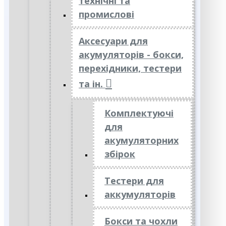
технічні та
промислові
Аксесуари для
акумуляторів - бокси,
перехідники, тестери
та ін.
Комплектуючі
для
акумуляторних
збірок
Тестери для
аккумуляторів
Бокси та чохли