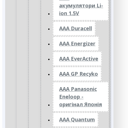
акумулятори Li-
ion 1.5V
AAA Duracell
AAA Energizer
AAA EverActive
AAA GP Recyko
AAA Panasonic
Eneloop -
оригінал Японія
AAA Quantum