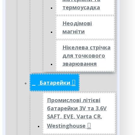
термоусадка
Неодімові
магніти
Нікелева стрічка
для точкового
зварювання
Батарейки
Промислові літієві
батарейки 3V та 3.6V
SAFT, EVE, Varta CR,
Westinghouse