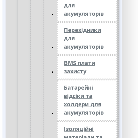
для
акумуляторів
Перехідники
для
акумуляторів
BMS плати
захисту
Батарейні
відсіки та
холдери для
акумуляторів
Ізоляційні
матеріали та