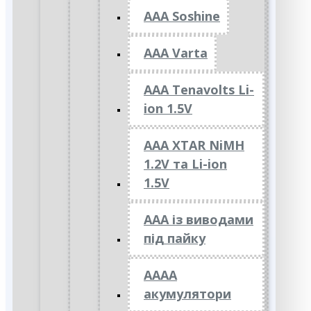
AAA Soshine
AAA Varta
AAA Tenavolts Li-
ion 1.5V
AAA XTAR NiMH
1.2V та Li-ion
1.5V
ААА із виводами
під пайку
АААА
акумулятори