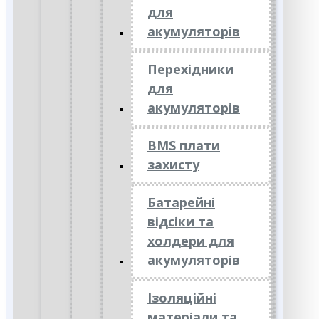
для
акумуляторів
Перехідники
для
акумуляторів
BMS плати
захисту
Батарейні
відсіки та
холдери для
акумуляторів
Ізоляційні
матеріали та