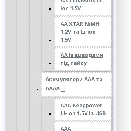
AA Tenavolts Li-
ion 1.5V
AA XTAR NiMH
1.2V та Li-ion
1.5V
АА із виводами
під пайку
Акумулятори ААА та
АААА
AAA Keeppower
Li-ion 1.5V із USB
ААА