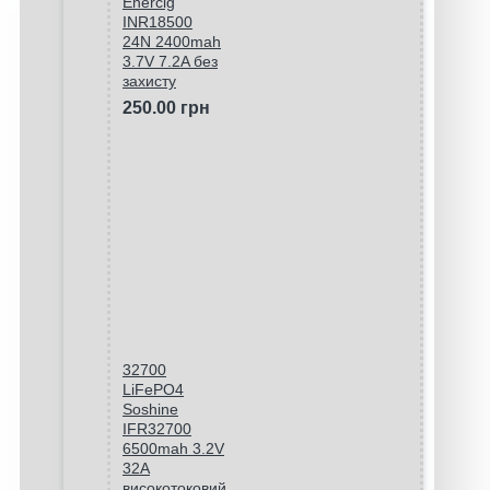
Enercig
INR18500
24N 2400mah
3.7V 7.2A без
захисту
250.00 грн
32700
LiFePO4
Soshine
IFR32700
6500mah 3.2V
32A
високотоковий