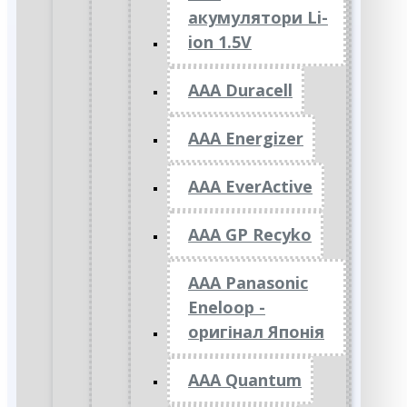
акумулятори Li-
ion 1.5V
AAA Duracell
AAA Energizer
AAA EverActive
AAA GP Recyko
AAA Panasonic
Eneloop -
оригінал Японія
AAA Quantum