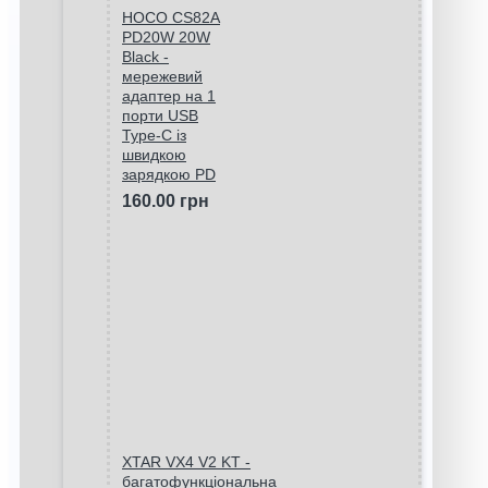
HOCO CS82A
PD20W 20W
Black -
мережевий
адаптер на 1
порти USB
Type-C із
швидкою
зарядкою PD
160.00 грн
XTAR VX4 V2 KT -
багатофункціональна