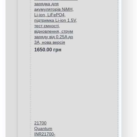
зарядка для
акумуляторів NiMH,
Li-ion, LiFePO4,
підтримка Li-ion 1.5V,
тест ємності,
відновлення, струм
заряду від 0.25A до
3A, нова версія
1650.00 грн
21700
Quantum
INR21700-