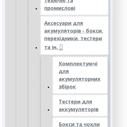
технічні та
промислові
Аксесуари для
акумуляторів - бокси,
перехідники, тестери
та ін.
Комплектуючі
для
акумуляторних
збірок
Тестери для
аккумуляторів
Бокси та чохли