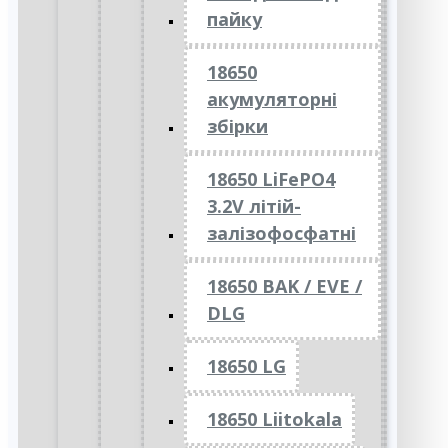
пайку
18650
акумуляторні
збірки
18650 LiFePO4
3.2V літій-
залізофосфатні
18650 BAK / EVE /
DLG
18650 LG
18650 Liitokala