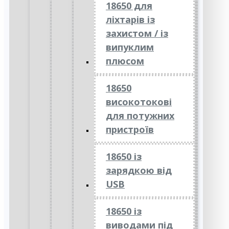
18650 для
ліхтарів із
захистом / із
випуклим
плюсом
18650
високотокові
для потужних
пристроїв
18650 із
зарядкою від
USB
18650 із
виводами під