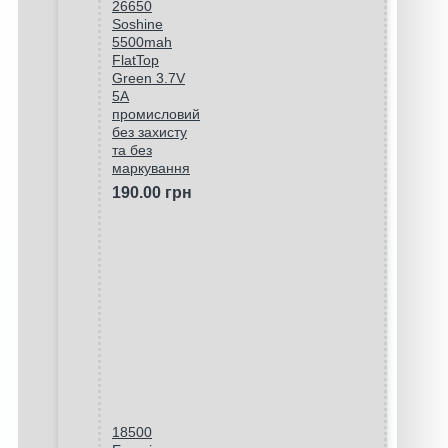
26650
Soshine
5500mah
FlatTop
Green 3.7V
5A
промисловий
без захисту
та без
маркування
190.00 грн
18500