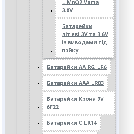
LiMnO2 Varta
3.0V
Батарейки
літієві 3V та 3.6V
із виводами під
пайку
Батарейки АА R6, LR6
Батарейки АAА LR03
Батарейки Крона 9V
6F22
Батарейки C LR14