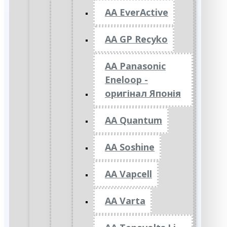
AA EverActive
AA GP Recyko
AA Panasonic
Eneloop -
оригінал Японія
AA Quantum
AA Soshine
AA Vapcell
AA Varta