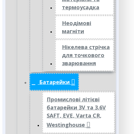
термоусадка
Неодімові
магніти
Нікелева стрічка
для точкового
зварювання
Батарейки
Промислові літієві
батарейки 3V та 3.6V
SAFT, EVE, Varta CR,
Westinghouse