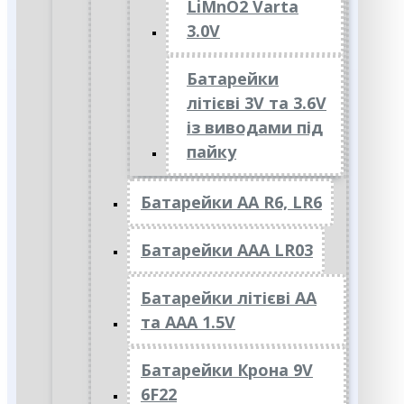
LiMnO2 Varta
3.0V
Батарейки
літієві 3V та 3.6V
із виводами під
пайку
Батарейки АА R6, LR6
Батарейки АAА LR03
Батарейки літієві АА
та ААА 1.5V
Батарейки Крона 9V
6F22