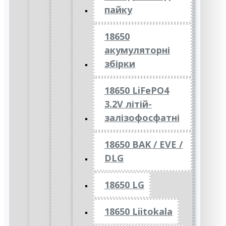
пайку
18650
акумуляторні
збірки
18650 LiFePO4
3.2V літій-
залізофосфатні
18650 BAK / EVE /
DLG
18650 LG
18650 Liitokala