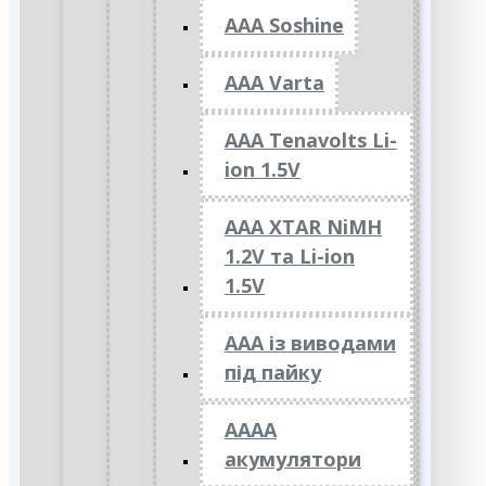
AAA Soshine
AAA Varta
AAA Tenavolts Li-
ion 1.5V
AAA XTAR NiMH
1.2V та Li-ion
1.5V
ААА із виводами
під пайку
АААА
акумулятори