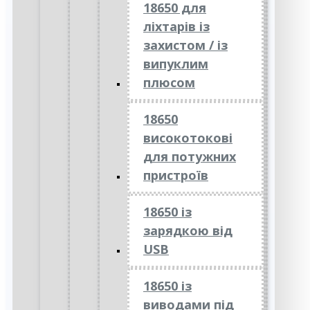
18650 для
ліхтарів із
захистом / із
випуклим
плюсом
18650
високотокові
для потужних
пристроїв
18650 із
зарядкою від
USB
18650 із
виводами під