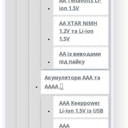
AA Tenavolts Li-
ion 1.5V
AA XTAR NiMH
1.2V та Li-ion
1.5V
АА із виводами
під пайку
Акумулятори ААА та
АААА
AAA Keeppower
Li-ion 1.5V із USB
ААА