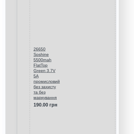
26650
Soshine
5500mah
FlatTop
Green 3.7V
5A
промисловий
без захисту
та без
маркування
190.00 грн