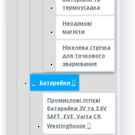
термоусадка
Неодімові
магніти
Нікелева стрічка
для точкового
зварювання
Батарейки
Промислові літієві
батарейки 3V та 3.6V
SAFT, EVE, Varta CR,
Westinghouse