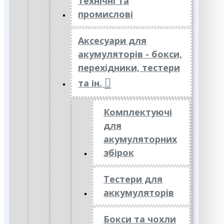
технічні та
промислові
Аксесуари для
акумуляторів - бокси,
перехідники, тестери
та ін.
Комплектуючі
для
акумуляторних
збірок
Тестери для
аккумуляторів
Бокси та чохли