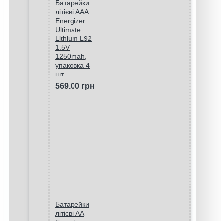
Батарейки
літієві ААA
Energizer
Ultimate
Lithium L92
1.5V
1250mah,
упаковка 4
шт.
569.00 грн
Батарейки
літієві AA