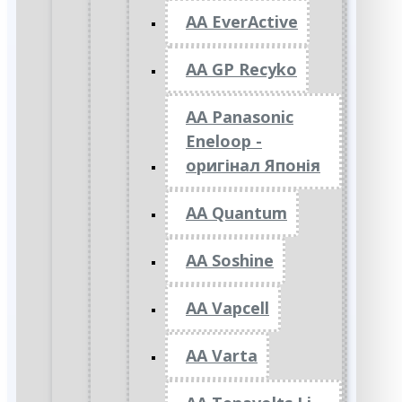
AA EverActive
AA GP Recyko
AA Panasonic
Eneloop -
оригінал Японія
AA Quantum
AA Soshine
AA Vapcell
AA Varta