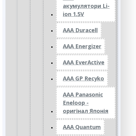
акумулятори Li-
ion 1.5V
AAA Duracell
AAA Energizer
AAA EverActive
AAA GP Recyko
AAA Panasonic
Eneloop -
оригінал Японія
AAA Quantum