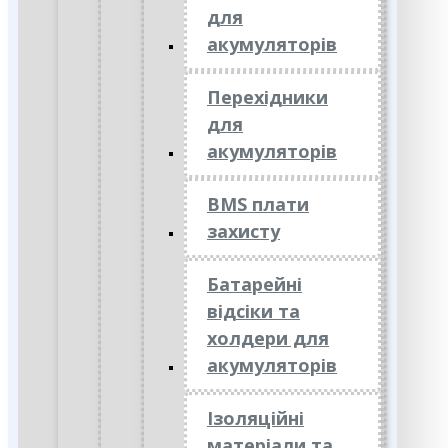
для
акумуляторів
Перехідники
для
акумуляторів
BMS плати
захисту
Батарейні
відсіки та
холдери для
акумуляторів
Ізоляційні
матеріали та