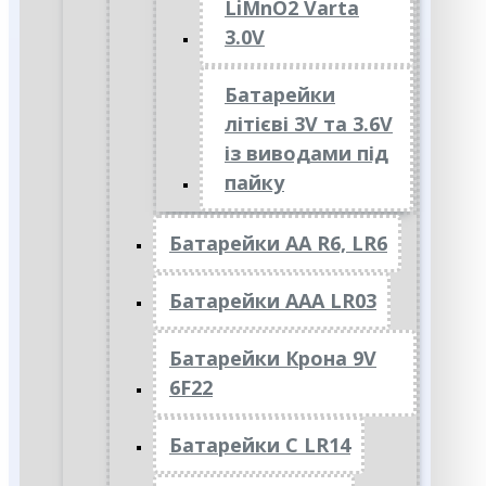
LiMnO2 Varta
3.0V
Батарейки
літієві 3V та 3.6V
із виводами під
пайку
Батарейки АА R6, LR6
Батарейки АAА LR03
Батарейки Крона 9V
6F22
Батарейки C LR14