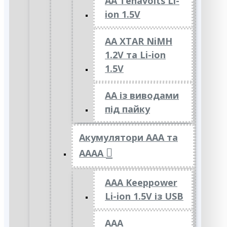
AA Tenavolts Li-
ion 1.5V
AA XTAR NiMH
1.2V та Li-ion
1.5V
АА із виводами
під пайку
Акумулятори ААА та
АААА
AAA Keeppower
Li-ion 1.5V із USB
ААА