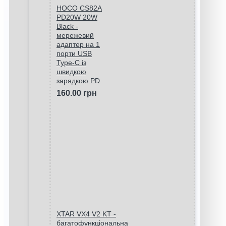
HOCO CS82A
PD20W 20W
Black -
мережевий
адаптер на 1
порти USB
Type-C із
швидкою
зарядкою PD
160.00 грн
XTAR VX4 V2 KT -
багатофункціональна