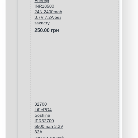
Enercig
INR18500
24N 2400mah
3.7V 7.2A без
захисту
250.00 грн
32700
LiFePO4
Soshine
IFR32700
6500mah 3.2V
32A
високотоковий