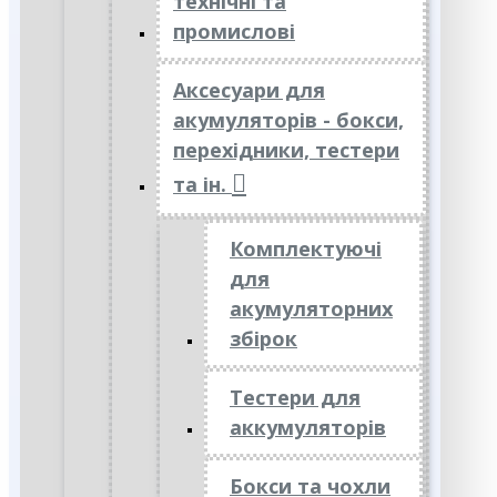
технічні та
промислові
Аксесуари для
акумуляторів - бокси,
перехідники, тестери
та ін.
Комплектуючі
для
акумуляторних
збірок
Тестери для
аккумуляторів
Бокси та чохли