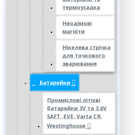
термоусадка
Неодімові
магніти
Нікелева стрічка
для точкового
зварювання
Батарейки
Промислові літієві
батарейки 3V та 3.6V
SAFT, EVE, Varta CR,
Westinghouse