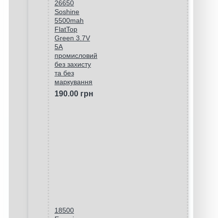
26650
Soshine
5500mah
FlatTop
Green 3.7V
5A
промисловий
без захисту
та без
маркування
190.00 грн
18500