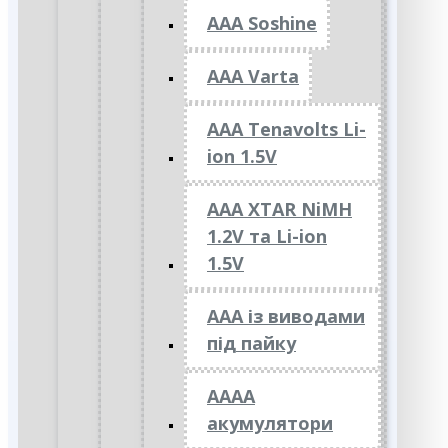
AAA Soshine
AAA Varta
AAA Tenavolts Li-
ion 1.5V
AAA XTAR NiMH
1.2V та Li-ion
1.5V
ААА із виводами
під пайку
АААА
акумулятори