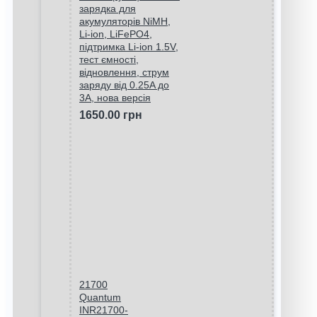
зарядка для
акумуляторів NiMH,
Li-ion, LiFePO4,
підтримка Li-ion 1.5V,
тест ємності,
відновлення, струм
заряду від 0.25A до
3A, нова версія
1650.00 грн
21700
Quantum
INR21700-