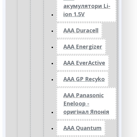
акумулятори Li-
ion 1.5V
AAA Duracell
AAA Energizer
AAA EverActive
AAA GP Recyko
AAA Panasonic
Eneloop -
оригінал Японія
AAA Quantum