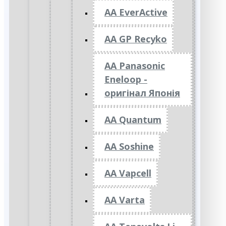
AA EverActive
AA GP Recyko
AA Panasonic
Eneloop -
оригінал Японія
AA Quantum
AA Soshine
AA Vapcell
AA Varta