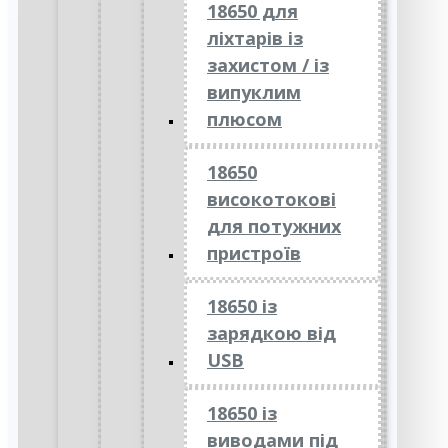
18650 для
ліхтарів із
захистом / із
випуклим
плюсом
18650
високотокові
для потужних
пристроїв
18650 із
зарядкою від
USB
18650 із
виводами під