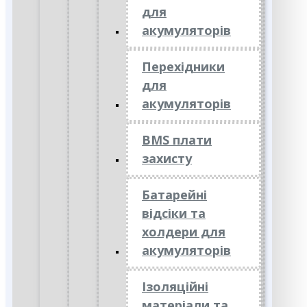
для
акумуляторів
Перехідники
для
акумуляторів
BMS плати
захисту
Батарейні
відсіки та
холдери для
акумуляторів
Ізоляційні
матеріали та