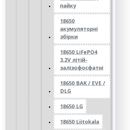
пайку
18650
акумуляторні
збірки
18650 LiFePO4
3.2V літій-
залізофосфатні
18650 BAK / EVE /
DLG
18650 LG
18650 Liitokala