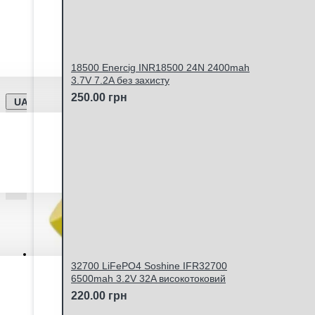
Ми працюємо -
Дата оновлення інформації - 06.
Відправка замовлень Новою Поштою та Укрпоштою щ
18500 Enercig INR18500 24N 2400mah
3.7V 7.2A без захисту
250.00 грн
UA
Особистий кабінет
32700 LiFePO4 Soshine IFR32700
6500mah 3.2V 32A високотоковий
220.00 грн