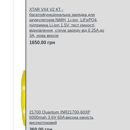
XTAR VX4 V2 KT -
багатофункціональна зарядка для
акумуляторів NiMH, Li-ion, LiFePO4,
підтримка Li-ion 1.5V, тест ємності,
відновлення, струм заряду від 0.25A до
3A, нова версія
1650.00 грн
21700 Quantum INR21700-60XP
6000mah 3.6V 60A висока ємність
високотоковий
360.00 грн