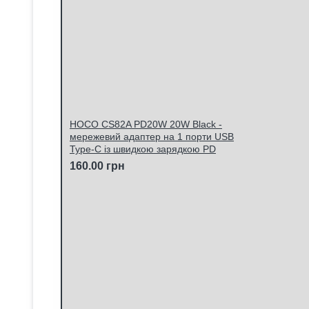
HOCO CS82A PD20W 20W Black -
мережевий адаптер на 1 порти USB
Type-C із швидкою зарядкою PD
160.00 грн