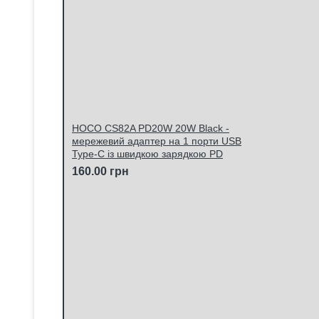
HOCO CS82A PD20W 20W Black -
мережевий адаптер на 1 порти USB
Type-C із швидкою зарядкою PD
160.00 грн