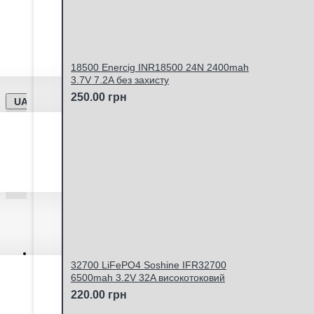
Ми працюємо -
Дата оновлення інформації - 06.
Відправка замовлень Новою Поштою та Укрпоштою щ
18500 Enercig INR18500 24N 2400mah
3.7V 7.2A без захисту
250.00 грн
UA
Особистий кабінет
32700 LiFePO4 Soshine IFR32700
6500mah 3.2V 32A високотоковий
220.00 грн