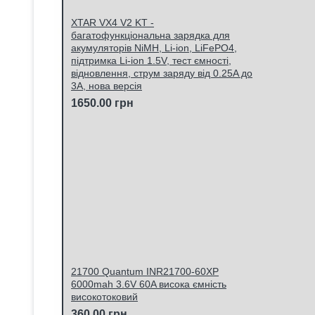
XTAR VX4 V2 KT -
багатофункціональна зарядка для
акумуляторів NiMH, Li-ion, LiFePO4,
підтримка Li-ion 1.5V, тест ємності,
відновлення, струм заряду від 0.25A до
3A, нова версія
1650.00 грн
21700 Quantum INR21700-60XP
6000mah 3.6V 60A висока ємність
високотоковий
360.00 грн