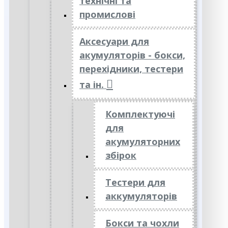
технічні та
промислові
Аксесуари для
акумуляторів - бокси,
перехідники, тестери
та ін.
Комплектуючі
для
акумуляторних
збірок
Тестери для
аккумуляторів
Бокси та чохли