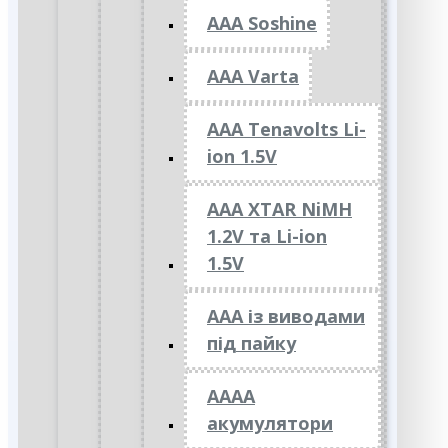
AAA Soshine
AAA Varta
AAA Tenavolts Li-
ion 1.5V
AAA XTAR NiMH
1.2V та Li-ion
1.5V
ААА із виводами
під пайку
АААА
акумулятори