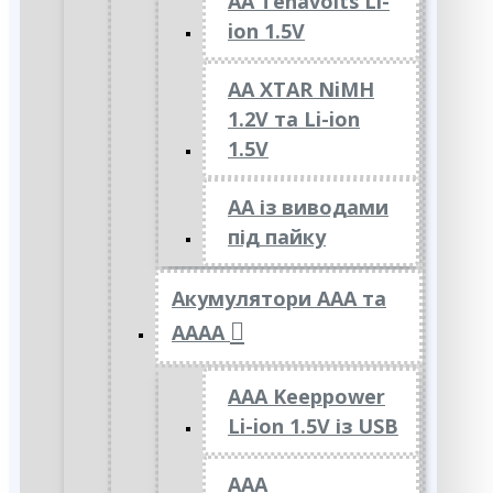
AA Tenavolts Li-
ion 1.5V
AA XTAR NiMH
1.2V та Li-ion
1.5V
АА із виводами
під пайку
Акумулятори ААА та
АААА
AAA Keeppower
Li-ion 1.5V із USB
ААА