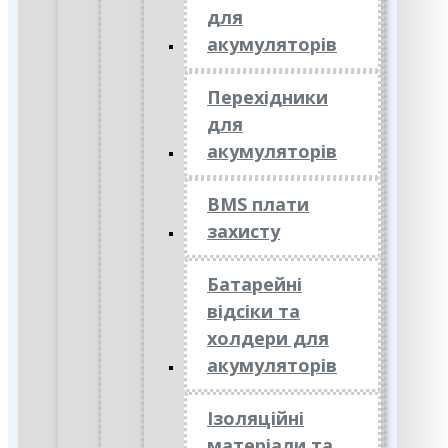
для
акумуляторів
Перехідники
для
акумуляторів
BMS плати
захисту
Батарейні
відсіки та
холдери для
акумуляторів
Ізоляційні
матеріали та