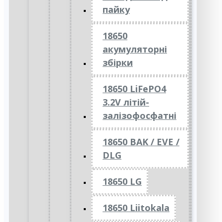
пайку
18650
акумуляторні
збірки
18650 LiFePO4
3.2V літій-
залізофосфатні
18650 BAK / EVE /
DLG
18650 LG
18650 Liitokala