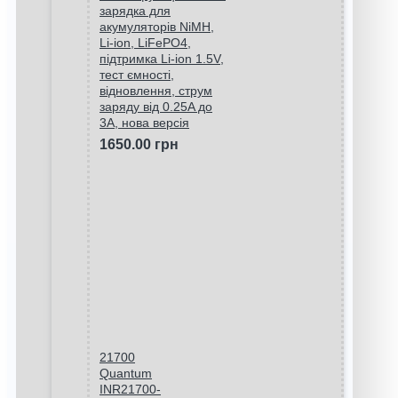
зарядка для
акумуляторів NiMH,
Li-ion, LiFePO4,
підтримка Li-ion 1.5V,
тест ємності,
відновлення, струм
заряду від 0.25A до
3A, нова версія
1650.00 грн
21700
Quantum
INR21700-