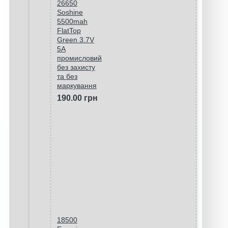
26650
Soshine
5500mah
FlatTop
Green 3.7V
5A
промисловий
без захисту
та без
маркування
190.00 грн
18500