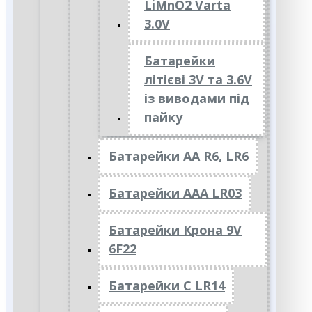
LiMnO2 Varta
3.0V
Батарейки
літієві 3V та 3.6V
із виводами під
пайку
Батарейки АА R6, LR6
Батарейки АAА LR03
Батарейки Крона 9V
6F22
Батарейки C LR14