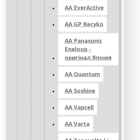
AA EverActive
AA GP Recyko
AA Panasonic
Eneloop -
оригінал Японія
AA Quantum
AA Soshine
AA Vapcell
AA Varta