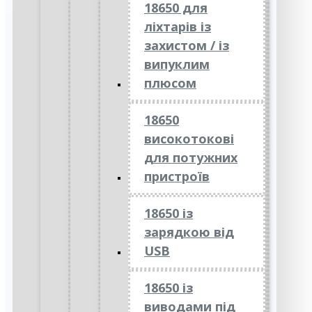
18650 для
ліхтарів із
захистом / із
випуклим
плюсом
18650
високотокові
для потужних
пристроїв
18650 із
зарядкою від
USB
18650 із
виводами під