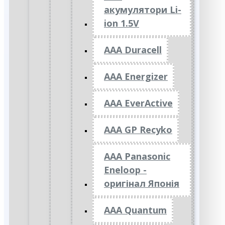
акумулятори Li-
ion 1.5V
AAA Duracell
AAA Energizer
AAA EverActive
AAA GP Recyko
AAA Panasonic
Eneloop -
оригінал Японія
AAA Quantum