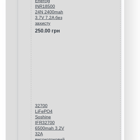
Enercig
INR18500
24N 2400mah
3.7V 7.2A без
захисту
250.00 грн
32700
LiFePO4
Soshine
IFR32700
6500mah 3.2V
32A
високотоковий