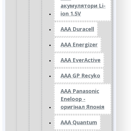
акумулятори Li-
ion 1.5V
AAA Duracell
AAA Energizer
AAA EverActive
AAA GP Recyko
AAA Panasonic
Eneloop -
оригінал Японія
AAA Quantum