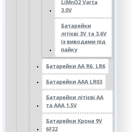
LiMnO2 Varta
3.0V
Батарейки
літієві 3V та 3.6V
із виводами під
пайку
Батарейки АА R6, LR6
Батарейки АAА LR03
Батарейки літієві АА
та ААА 1.5V
Батарейки Крона 9V
6F22