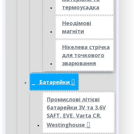
термоусадка
Неодімові
магніти
Нікелева стрічка
для точкового
зварювання
Батарейки
Промислові літієві
батарейки 3V та 3.6V
SAFT, EVE, Varta CR,
Westinghouse