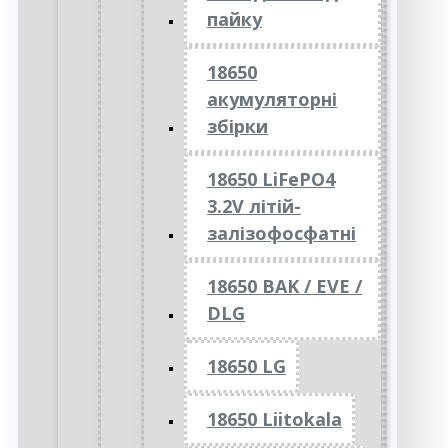
пайку
18650
акумуляторні
збірки
18650 LiFePO4
3.2V літій-
залізофосфатні
18650 BAK / EVE /
DLG
18650 LG
18650 Liitokala