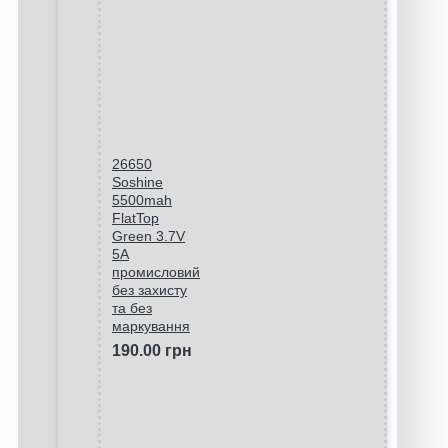
26650
Soshine
5500mah
FlatTop
Green 3.7V
5A
промисловий
без захисту
та без
маркування
190.00 грн