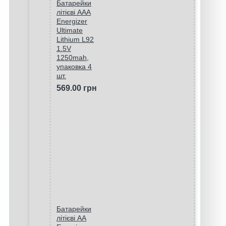
Батарейки
літієві ААA
Energizer
Ultimate
Lithium L92
1.5V
1250mah,
упаковка 4
шт.
569.00 грн
Батарейки
літієві AA