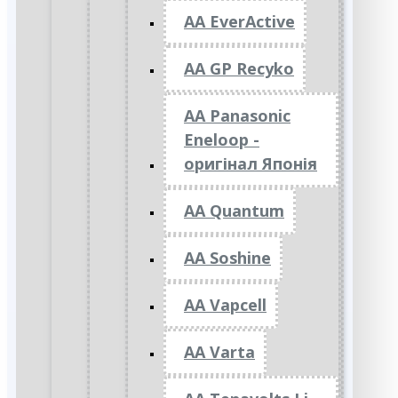
AA EverActive
AA GP Recyko
AA Panasonic
Eneloop -
оригінал Японія
AA Quantum
AA Soshine
AA Vapcell
AA Varta