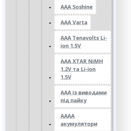
AAA Soshine
AAA Varta
AAA Tenavolts Li-
ion 1.5V
AAA XTAR NiMH
1.2V та Li-ion
1.5V
ААА із виводами
під пайку
АААА
акумулятори