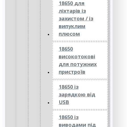
18650 для
ліхтарів із
захистом / із
випуклим
плюсом
18650
високотокові
для потужних
пристроїв
18650 із
зарядкою від
USB
18650 із
виводами під