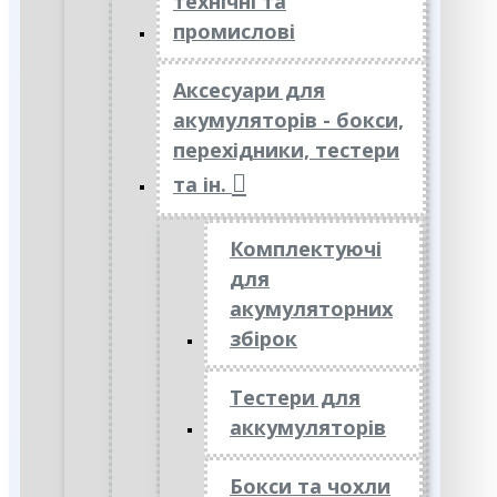
технічні та
промислові
Аксесуари для
акумуляторів - бокси,
перехідники, тестери
та ін.
Комплектуючі
для
акумуляторних
збірок
Тестери для
аккумуляторів
Бокси та чохли