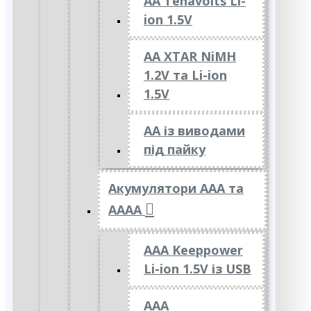
AA Tenavolts Li-
ion 1.5V
AA XTAR NiMH
1.2V та Li-ion
1.5V
АА із виводами
під пайку
Акумулятори ААА та
АААА
AAA Keeppower
Li-ion 1.5V із USB
ААА