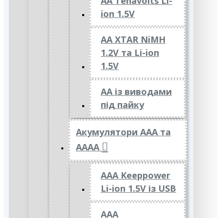
AA Tenavolts Li-
ion 1.5V
AA XTAR NiMH
1.2V та Li-ion
1.5V
АА із виводами
під пайку
Акумулятори ААА та
АААА
AAA Keeppower
Li-ion 1.5V із USB
ААА