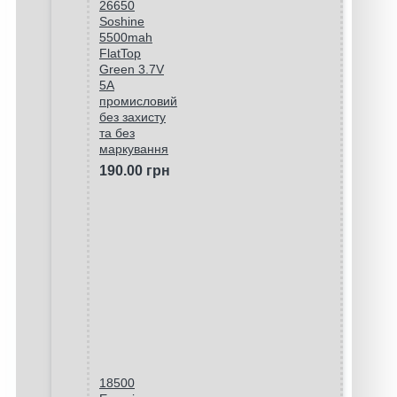
26650
Soshine
5500mah
FlatTop
Green 3.7V
5A
промисловий
без захисту
та без
маркування
190.00 грн
18500