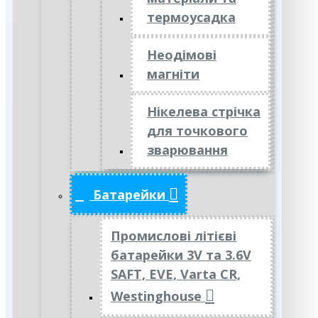
термоусадка
Неодімові
магніти
Нікелева стрічка
для точкового
зварювання
Батарейки
Промислові літієві
батарейки 3V та 3.6V
SAFT, EVE, Varta CR,
Westinghouse