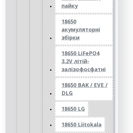
пайку
18650
акумуляторні
збірки
18650 LiFePO4
3.2V літій-
залізофосфатні
18650 BAK / EVE /
DLG
18650 LG
18650 Liitokala