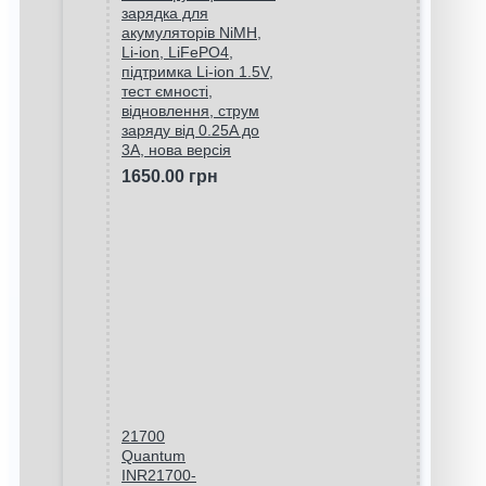
зарядка для
акумуляторів NiMH,
Li-ion, LiFePO4,
підтримка Li-ion 1.5V,
тест ємності,
відновлення, струм
заряду від 0.25A до
3A, нова версія
1650.00 грн
21700
Quantum
INR21700-