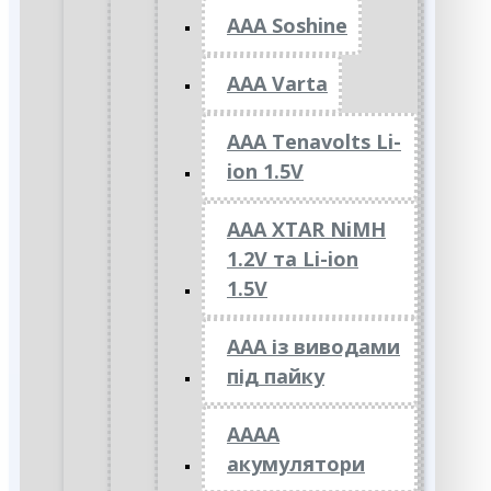
AAA Soshine
AAA Varta
AAA Tenavolts Li-
ion 1.5V
AAA XTAR NiMH
1.2V та Li-ion
1.5V
ААА із виводами
під пайку
АААА
акумулятори