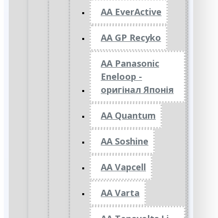
AA EverActive
AA GP Recyko
AA Panasonic
Eneloop -
оригінал Японія
AA Quantum
AA Soshine
AA Vapcell
AA Varta