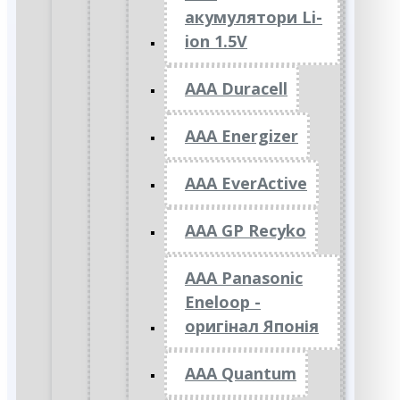
акумулятори Li-
ion 1.5V
AAA Duracell
AAA Energizer
AAA EverActive
AAA GP Recyko
AAA Panasonic
Eneloop -
оригінал Японія
AAA Quantum