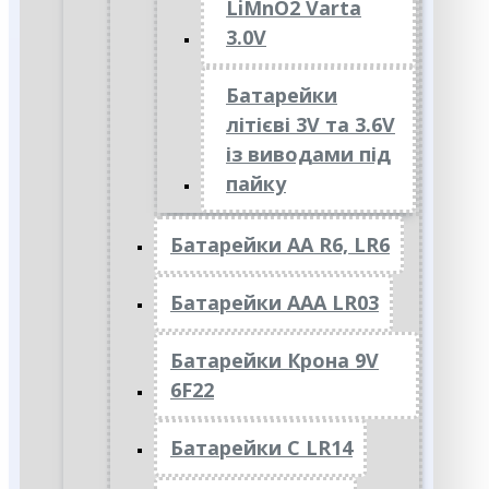
LiMnO2 Varta
3.0V
Батарейки
літієві 3V та 3.6V
із виводами під
пайку
Батарейки АА R6, LR6
Батарейки АAА LR03
Батарейки Крона 9V
6F22
Батарейки C LR14