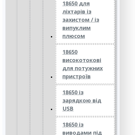
18650 для
ліхтарів із
захистом / із
випуклим
плюсом
18650
високотокові
для потужних
пристроїв
18650 із
зарядкою від
USB
18650 із
виводами під