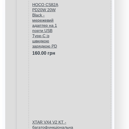
HOCO CS82A
PD20W 20W
Black -
мережевий
адаптер на 1
порти USB
Type-C із
швидкою
зарядкою PD
160.00 грн
XTAR VX4 V2 KT -
багатофункціональна