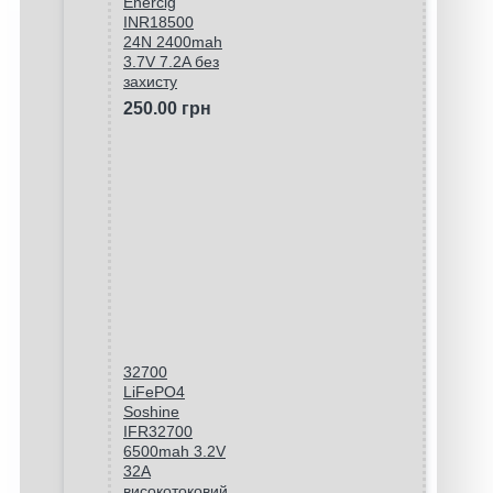
Enercig
INR18500
24N 2400mah
3.7V 7.2A без
захисту
250.00 грн
32700
LiFePO4
Soshine
IFR32700
6500mah 3.2V
32A
високотоковий