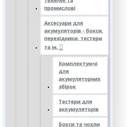
технічні та
промислові
Аксесуари для
акумуляторів - бокси,
перехідники, тестери
та ін.
Комплектуючі
для
акумуляторних
збірок
Тестери для
аккумуляторів
Бокси та чохли