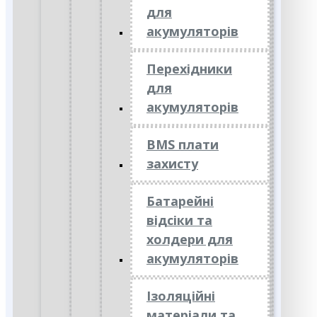
для
акумуляторів
Перехідники
для
акумуляторів
BMS плати
захисту
Батарейні
відсіки та
холдери для
акумуляторів
Ізоляційні
матеріали та