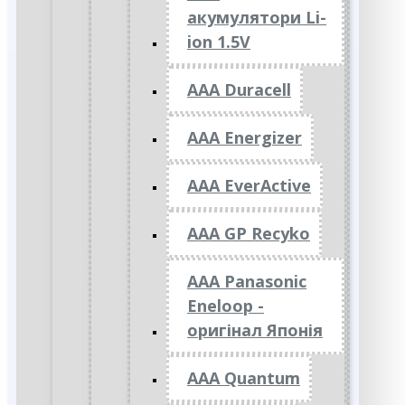
акумулятори Li-
ion 1.5V
AAA Duracell
AAA Energizer
AAA EverActive
AAA GP Recyko
AAA Panasonic
Eneloop -
оригінал Японія
AAA Quantum