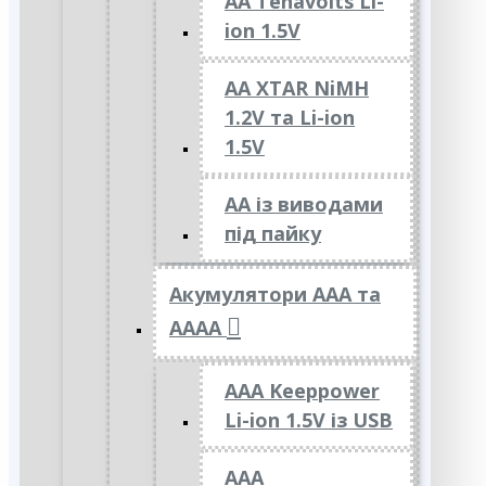
AA Tenavolts Li-
ion 1.5V
AA XTAR NiMH
1.2V та Li-ion
1.5V
АА із виводами
під пайку
Акумулятори ААА та
АААА
AAA Keeppower
Li-ion 1.5V із USB
ААА