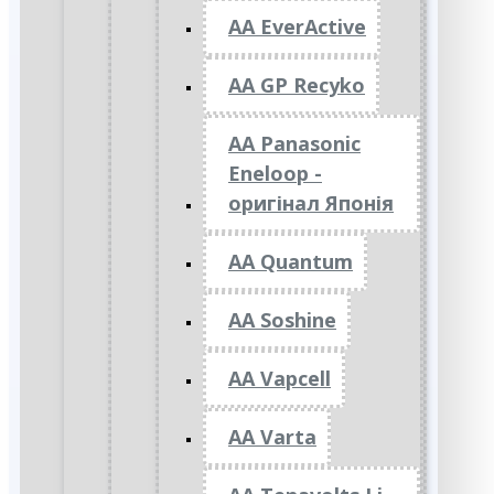
AA EverActive
AA GP Recyko
AA Panasonic
Eneloop -
оригінал Японія
AA Quantum
AA Soshine
AA Vapcell
AA Varta