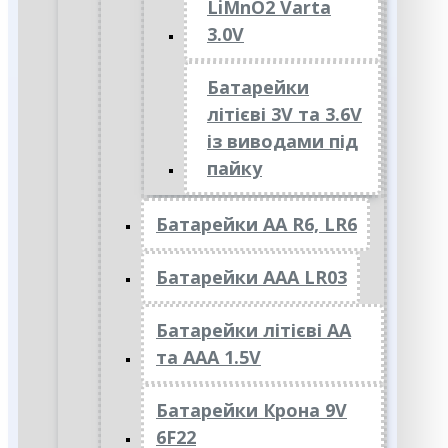
LiMnO2 Varta
3.0V
Батарейки
літієві 3V та 3.6V
із виводами під
пайку
Батарейки АА R6, LR6
Батарейки АAА LR03
Батарейки літієві АА
та ААА 1.5V
Батарейки Крона 9V
6F22