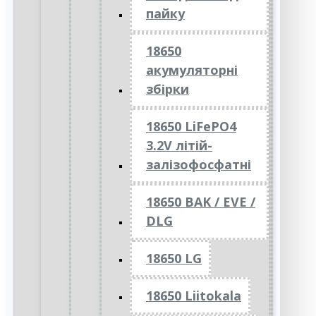
пайку
18650
акумуляторні
збірки
18650 LiFePO4
3.2V літій-
залізофосфатні
18650 BAK / EVE /
DLG
18650 LG
18650 Liitokala