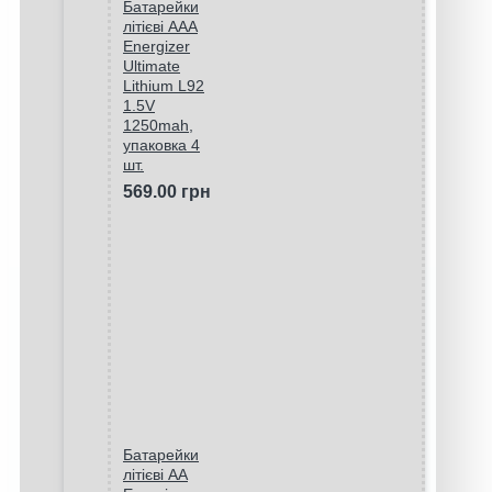
Батарейки
літієві ААA
Energizer
Ultimate
Lithium L92
1.5V
1250mah,
упаковка 4
шт.
569.00 грн
Батарейки
літієві AA