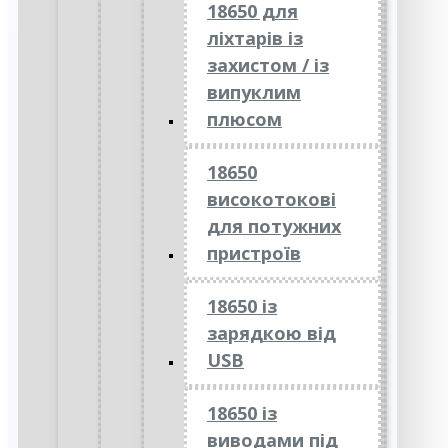
18650 для
ліхтарів із
захистом / із
випуклим
плюсом
18650
високотокові
для потужних
пристроїв
18650 із
зарядкою від
USB
18650 із
виводами під