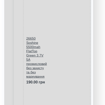
26650
Soshine
5500mah
FlatTop
Green 3.7V
5A
промисловий
без захисту
та без
маркування
190.00 грн