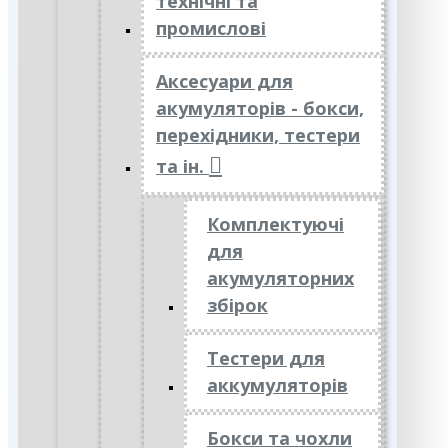
технічні та
промислові
Аксесуари для
акумуляторів - бокси,
перехідники, тестери
та ін.
Комплектуючі
для
акумуляторних
збірок
Тестери для
аккумуляторів
Бокси та чохли