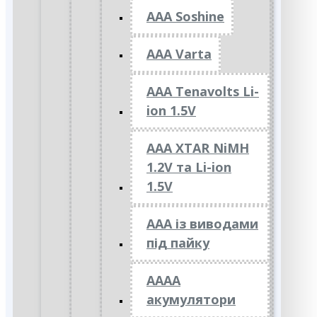
AAA Soshine
AAA Varta
AAA Tenavolts Li-
ion 1.5V
AAA XTAR NiMH
1.2V та Li-ion
1.5V
ААА із виводами
під пайку
АААА
акумулятори