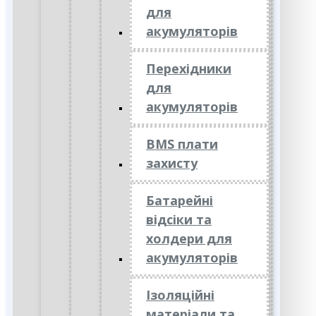
для
акумуляторів
Перехідники
для
акумуляторів
BMS плати
захисту
Батарейні
відсіки та
холдери для
акумуляторів
Ізоляційні
матеріали та